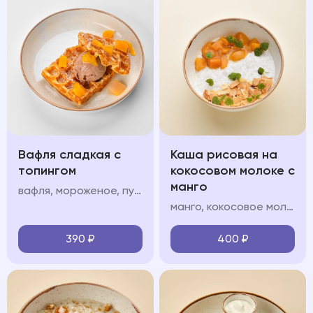
Вафля сладкая с
Каша рисовая на
топингом
кокосовом молоке с
манго
вафля, мороженое, пудра, топинг: шоколад/карамель/клубника/вишня/манго
манго, кокосовое молоко, кокосовые лепестки
390
₽
400
₽