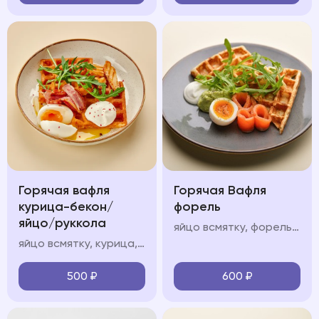
Горячая вафля
Горячая Вафля
курица-бекон/
форель
яйцо/руккола
яйцо всмятку, форель, авокадо мусс, крем фреш, руккола
яйцо всмятку, курица, авокадо мусс, крем фреш, руккола
500
₽
600
₽