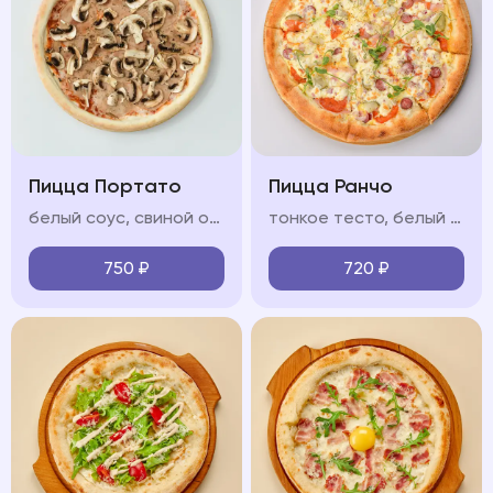
Пицца Портато
Пицца Ранчо
белый соус, свиной окорок, охотничьи колбаски, бекон сырокопчёный, моцарелла, красный лук, соус барбекю
тонкое тесто, белый соус, ветчина, охотничьи колбаски, салями, моцарелла, красный лук, яйцо
750
₽
720
₽