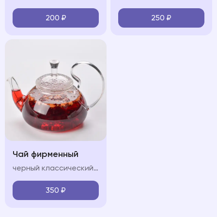
200
₽
250
₽
Чай фирменный
черный классический/Зеленый классический/Горные травы/Лесные ягоды
350
₽