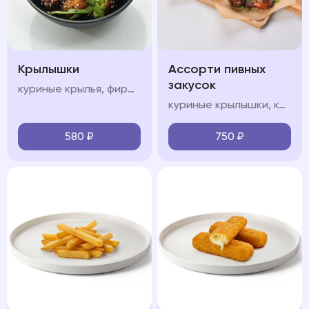
Крылышки
Ассорти пивных
закусок
куриные крылья, фирменный соус, кинза
куриные крылышки, картофель спайс, чесночные гренки, кетчуп, соус сладкий чили
580
₽
750
₽