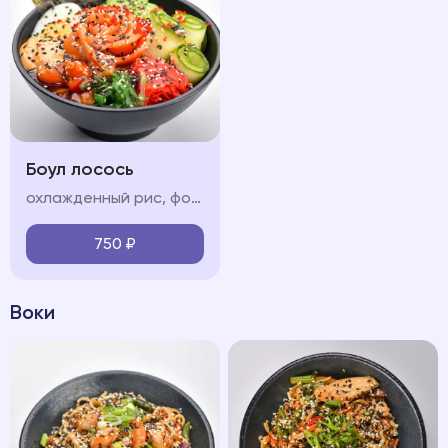
Боул лосось
охлажденный рис, форель, обжаренные в соусе терияки, свежие овощи (огурец, авокадо, черри), яйцо, водоросли чукка, нори, икра "тобико", соус "терияки", соус "спайси", кунжут
750
₽
Воки