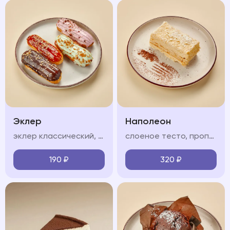
Эклер
Наполеон
эклер классический, соленая карамель, фисташковый, клубничный (на выбор)
слоеное тесто, пропитанное нежным крем-чиз
190
₽
320
₽