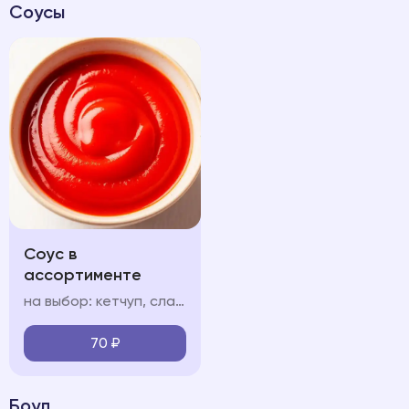
Соусы
Соус в
ассортименте
на выбор: кетчуп, сладкий чили соус чесночный, сырный
70
₽
Боул