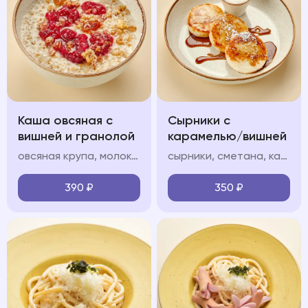
Каша овсяная с
Сырники с
вишней и гранолой
карамелью/вишней
овсяная крупа, молоко, гранола, вишневый конфитюр
сырники, сметана, карамель/вишневый конфитюр (на выбор), сахарная пудра
390
₽
350
₽