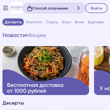
Способ получения
Войти
Десерты
Напитки
Соусы
Боул
Воки
Бургеры
Новости
Акции
Десерты