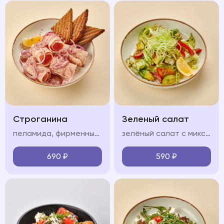
Строганина
Зеленый салат
пеламида, фирменный соус, красный лук, лимон, тост из черного хлеба
зелёный салат с миксом салата, огурцом, болгарским перцем, сельдереем, авокадо, черри и соусом песто
690
₽
590
₽