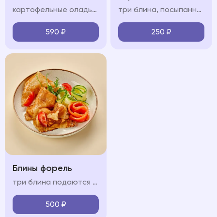
картофельные оладьи, форель, помидоры черри, сметанно-сливочный крем, огурец, зелень
три блина, посыпанные сахарной пудрой подаются с карамелью, сметаной или сгущенным молоком (на выбор)
590
₽
250
₽
Блины форель
три блина подаются с форелью, огурцом и крем-фрешем
500
₽