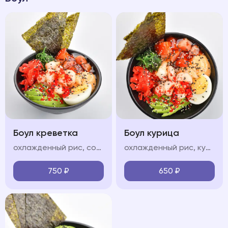
Боул креветка
Боул курица
охлажденный рис, сочные тигровые креветки, свежие овощи (огурец, авокадо, черри), яйцо, водоросли чукка, нори, икра "тобико", соус "терияки", соус "спайси", кунжут
охлажденный рис, куриная грудка, обжаренные в соусе терияки, свежие овощи (огурец, авокадо, черри), яйцо, водоросли чукка, нори, икра "тобико", соус "терияки", соус "спайси", кунжут
750
₽
650
₽