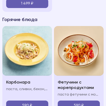
1 499
₽
Горячие блюда
Карбонара
Фетучини с
морепродуктами
паста, сливки, бекон, яйцо, пармезан
паста фетучини с морепродуктами в сливочно-томатном соусе с кальмарами, мидиями и креветками
590
₽
590
₽