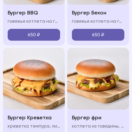
Бургер BBQ
Бургер Бекон
говяжья котлета на гриле, сыр чеддер, свежие овощи, пикантный соус BBQ, мягкая булочка бриошь
говяжья котлета на гриле, ломтики бекона, сыр чеддер, свежие овощи, пикантный соус, мягкая булочка бриошь
650
₽
650
₽
Бургер Креветка
Бургер фри
креветка темпура, лист салата, красный лук, маринованный огурец, бриошь, сливочный сыр, соус, помидор
котлета из говядины, лист салата, красный лук, маринованный огурец, соус, сыр чеддер, картофель фри