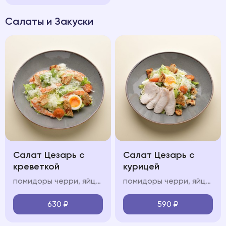
Салаты и Закуски
Салат Цезарь с
Салат Цезарь с
креветкой
курицей
помидоры черри, яйцо всмятку, креветки, соус «цезарь», зерновые крутоны
помидоры черри, яйцо всмятку, курица, соус «цезарь», зерновые крутоны
630
₽
590
₽