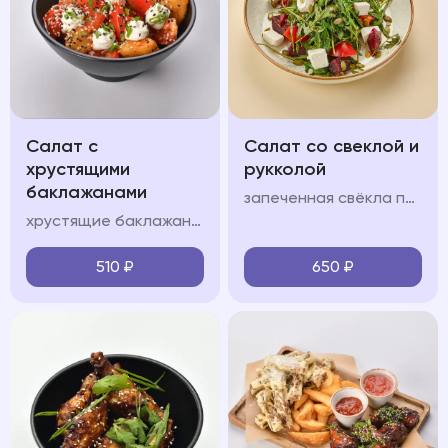
Салат с
Салат со свеклой и
хрустящими
рукколой
баклажанами
запеченная свёкла подается с сыром фета, орехово-медовой заправкой и тыквенными семечками с добавлением руколы
хрустящие баклажаны подаются с помидорами, сливочным сыром, пикантной заправкой, зеленым луком и кинзой
510
₽
650
₽