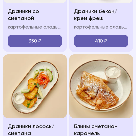
Драники со
Драники бекон/
сметаной
крем фреш
картофельные оладьи, сметанно-сливочный крем
картофельные оладьи, обжаренный бекон, сметанно-сливочный крем,, зелень, сметана
350
₽
410
₽
Драники лосось/
Блины сметана-
сметана
карамель