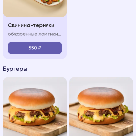
Свинина-терияки
обжаренные ломтики свинины, красный лук, болгарский перец, шампиньон, морковь, кабачок, соус терияки, лук перо, кинза
550
₽
Бургеры