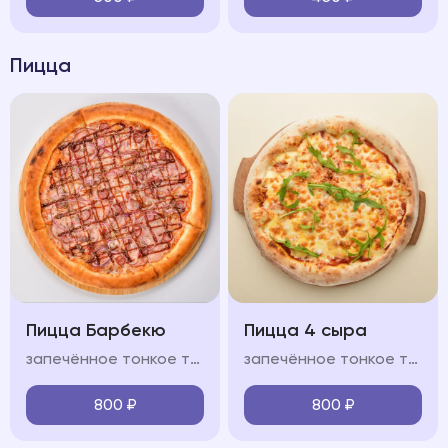
Пицца
Пицца Барбекю
Пицца 4 сыра
запечённое тонкое тесто, свиной окорок, охотничьи колбасками, бекон, лук красный, фирменный соус "BBQ", моцарелла, красный соус
запечённое тонкое тесто, сыр моцарелла, пармезан, горгонзола, доблю, фирменный соус, оливковое масло
800
₽
800
₽