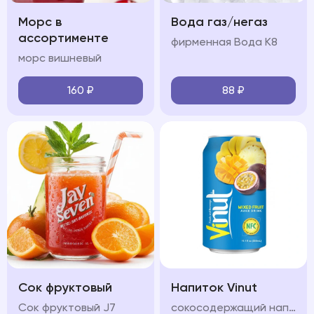
Морс в
Вода газ/негаз
ассортименте
фирменная Вода К8
морс вишневый
160
₽
88
₽
Сок фруктовый
Напиток Vinut
Сок фруктовый J7
сокосодержащий напиток с разными вкусами на выбор: инжир манго апельсин, яблоко, клюбника