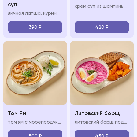
суп
крем суп из шампиньонов, сливки, чеснок, ухарики
яичная лапша, куриный бульон, филе цыпленка, куриное яйцо, зелень
390
₽
420
₽
Том Ям
Литовский борщ
том ям с морепродуктами на кокосовом молоке с кальмарами, креветкой, мидиями, грибами шиитаке и шампиньонами, подается с рисом
литовский борщ подается картофелем спайс и черным хлебом
500
₽
450
₽