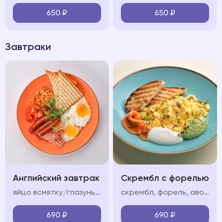
650
₽
650
₽
Завтраки
Английский завтрак
Скрембл с форелью
яйцо всмятку/глазунья, бекон, колбаски, фасоль в томатном соусе, помидор, тосты
скрембл, форель, авокадо мусс, крем фреш, пармезан/тосты
690
₽
690
₽