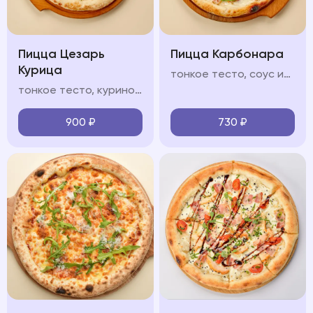
Пицца Цезарь
Пицца Карбонара
Курица
тонкое тесто, соус из томатов, моцарелла, бекон, пармезан, прованские травы, чеснок
тонкое тесто, куриное филе, соус "Цезарь", помидоры черри, сливочный соус, моцарелла, зелень микс, пармезан
900
₽
730
₽