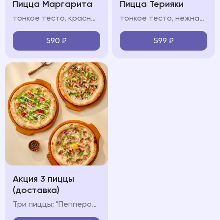
Пицца Маргарита
Пицца Терияки
тонкое тесто, красный/белый соус, моцарелла, руккола, пармезан
тонкое тесто, нежная курица в сладковатом соусе терияки, моцарелла, сливочный белый соус, кунжут
590
₽
599
₽
Акция 3 пиццы
(доставка)
Три пиццы: "Пепперони", "Карбонара" и "Ветчина-Грибы"