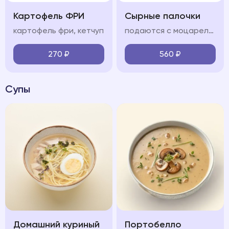
Картофель ФРИ
Сырные палочки
картофель фри, кетчуп
подаются с моцареллой и соусом сладкий чили
270
₽
560
₽
Супы
Домашний куриный
Портобелло