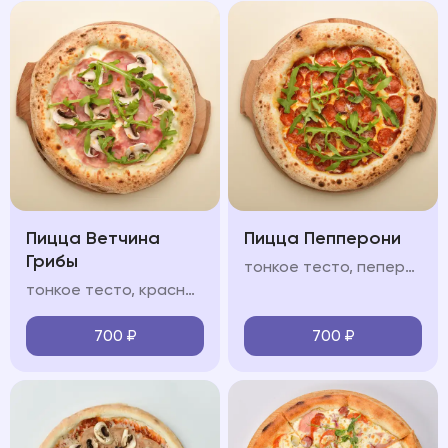
Пицца Ветчина
Пицца Пепперони
Грибы
тонкое тесто, пеперони, салями, соус из томатов, моцарелла, руккола, пармезан
тонкое тесто, красный/белый соус, ветчина, шампиньоны, моцарелла, руккола, пармезан
700
₽
700
₽