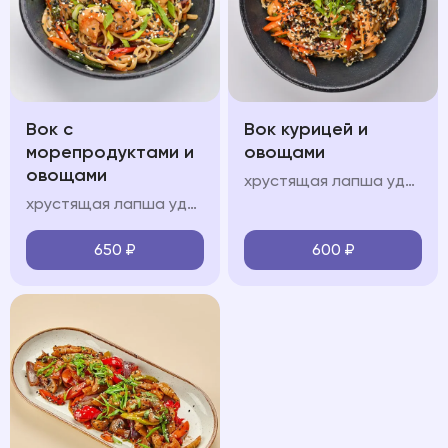
Вок с
Вок курицей и
морепродуктами и
овощами
овощами
хрустящая лапша удон, куриное филе, болгарский перец, шампиньоны, морковь, кабачок, лук перо, кинза, соус "вок", свежая зелень, кунжут
хрустящая лапша удон, королевские креветки, кальмары, мидии, красный лук, болгарский перец, шампиньоны, морковь, кабачок, лук перо, кинза, соус "вок", свежая зелень, кунжут
650
₽
600
₽