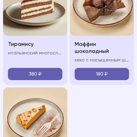
Тирамису
Маффин
шоколадный
итальянский многослойный десерт, в состав которого входят сыр маскарпоне, кофе, куриные яйца, сахар и печенье савоярди.
кекс с насыщенным шоколадным вкусом, который содержит приятную жидкую кофейную структуру
380
₽
180
₽