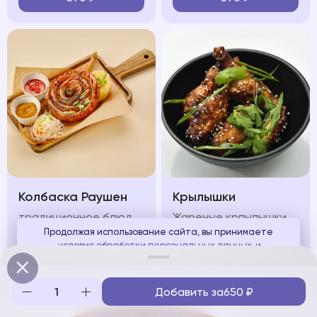
Колбаска Раушен
Крылышки
традиционное блюдо передает все тепло и уют, сочетание жареной немецкой колбаски с картофельным пюре и квашеной капустой
Жареные крпылышки подаются под пикантным соусом, зеленью и кунжутом
Продолжая использование сайта, вы принимаете
условия обработки персональных данных
и
650
₽
580
₽
соглашаетесь с использованием аналитических файлов
cookies
Добавить за
650
₽
Понятно