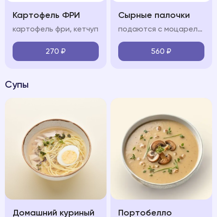
Картофель ФРИ
Сырные палочки
картофель фри, кетчуп
подаются с моцареллой и соусом сладкий чили
270
₽
560
₽
Супы
Домашний куриный
Портобелло