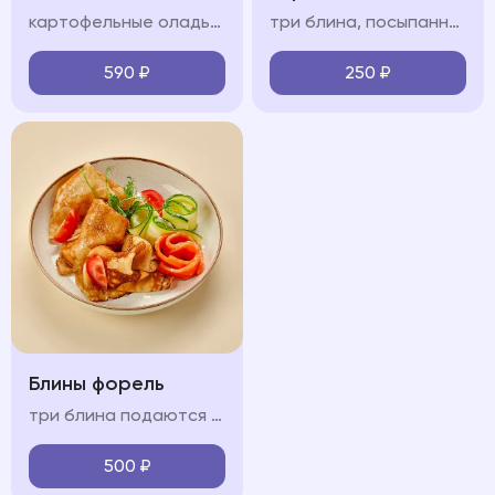
картофельные оладьи, форель, помидоры черри, сметанно-сливочный крем, огурец, зелень
три блина, посыпанные сахарной пудрой подаются с карамелью, сметаной или сгущенным молоком (на выбор)
590
₽
250
₽
Блины форель
три блина подаются с форелью, огурцом и крем-фрешем
500
₽