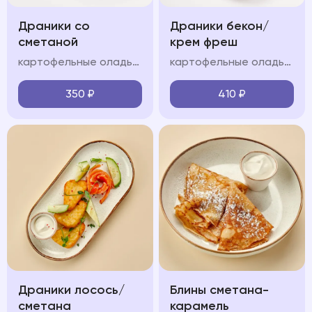
Драники со
Драники бекон/
сметаной
крем фреш
картофельные оладьи, сметанно-сливочный крем
картофельные оладьи, обжаренный бекон, сметанно-сливочный крем,, зелень, сметана
350
₽
410
₽
Драники лосось/
Блины сметана-
сметана
карамель