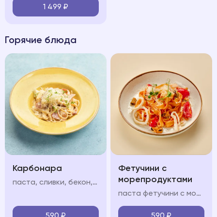
1 499
₽
Горячие блюда
Карбонара
Фетучини с
морепродуктами
паста, сливки, бекон, яйцо, пармезан
паста фетучини с морепродуктами в сливочно-томатном соусе с кальмарами, мидиями и креветками
590
₽
590
₽