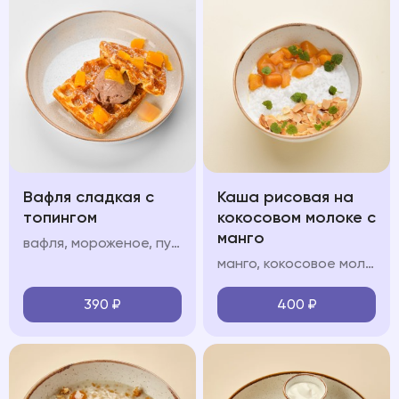
Вафля сладкая с
Каша рисовая на
топингом
кокосовом молоке с
манго
вафля, мороженое, пудра, топинг: шоколад/карамель/клубника/вишня/манго
манго, кокосовое молоко, кокосовые лепестки
390
₽
400
₽