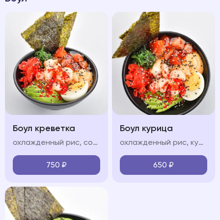
Боул креветка
Боул курица
охлажденный рис, сочные тигровые креветки, свежие овощи (огурец, авокадо, черри), яйцо, водоросли чукка, нори, икра "тобико", соус "терияки", соус "спайси", кунжут
охлажденный рис, куриная грудка, обжаренные в соусе терияки, свежие овощи (огурец, авокадо, черри), яйцо, водоросли чукка, нори, икра "тобико", соус "терияки", соус "спайси", кунжут
750
₽
650
₽