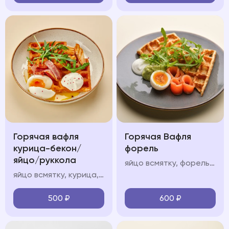
Горячая вафля
Горячая Вафля
курица-бекон/
форель
яйцо/руккола
яйцо всмятку, форель, авокадо мусс, крем фреш, руккола
яйцо всмятку, курица, авокадо мусс, крем фреш, руккола
500
₽
600
₽