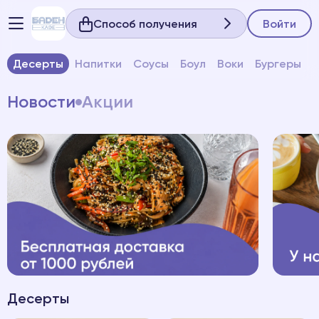
Способ получения
Войти
Десерты
Напитки
Соусы
Боул
Воки
Бургеры
Новости
Акции
Десерты