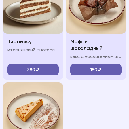
Тирамису
Маффин
шоколадный
итальянский многослойный десерт, в состав которого входят сыр маскарпоне, кофе, куриные яйца, сахар и печенье савоярди.
кекс с насыщенным шоколадным вкусом, который содержит приятную жидкую кофейную структуру
380
₽
180
₽