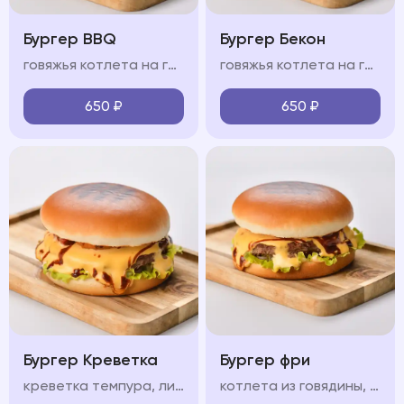
Бургер BBQ
Бургер Бекон
говяжья котлета на гриле, сыр чеддер, свежие овощи, пикантный соус BBQ, мягкая булочка бриошь
говяжья котлета на гриле, ломтики бекона, сыр чеддер, свежие овощи, пикантный соус, мягкая булочка бриошь
650
₽
650
₽
Бургер Креветка
Бургер фри
креветка темпура, лист салата, красный лук, маринованный огурец, бриошь, сливочный сыр, соус, помидор
котлета из говядины, лист салата, красный лук, маринованный огурец, соус, сыр чеддер, картофель фри