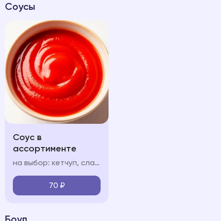
Соусы
Соус в
ассортименте
на выбор: кетчуп, сладкий чили соус чесночный, сырный
70
₽
Боул