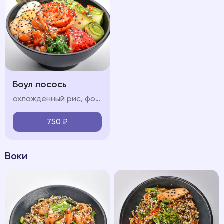
Боул лосось
охлажденный рис, форель, обжаренные в соусе терияки, свежие овощи (огурец, авокадо, черри), яйцо, водоросли чукка, нори, икра "тобико", соус "терияки", соус "спайси", кунжут
750
₽
Воки