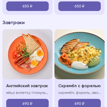
650
₽
650
₽
Завтраки
Английский завтрак
Скрембл с форелью
яйцо всмятку/глазунья, бекон, колбаски, фасоль в томатном соусе, помидор, тосты
скрембл, форель, авокадо мусс, крем фреш, пармезан/тосты
690
₽
690
₽