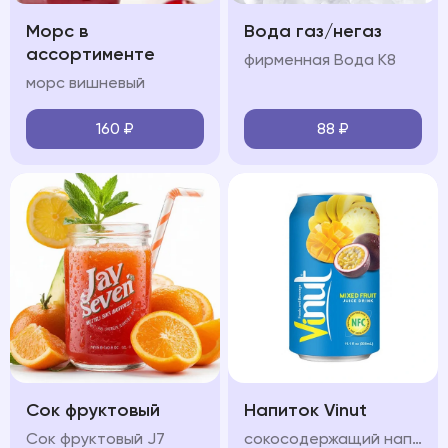
Морс в
Вода газ/негаз
ассортименте
фирменная Вода К8
морс вишневый
160
₽
88
₽
Сок фруктовый
Напиток Vinut
Сок фруктовый J7
сокосодержащий напиток с разными вкусами на выбор: инжир манго апельсин, яблоко, клюбника