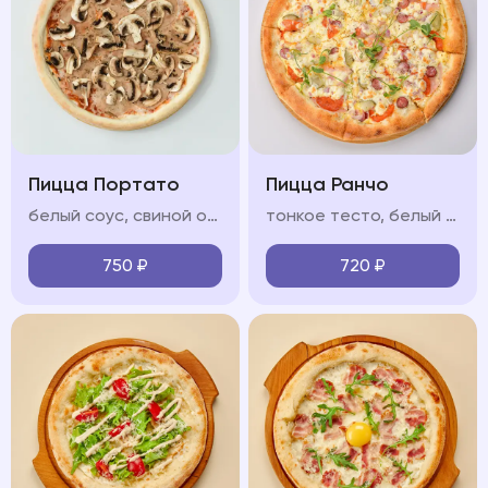
Пицца Портато
Пицца Ранчо
белый соус, свиной окорок, охотничьи колбаски, бекон сырокопчёный, моцарелла, красный лук, соус барбекю
тонкое тесто, белый соус, ветчина, охотничьи колбаски, салями, моцарелла, красный лук, яйцо
750
₽
720
₽