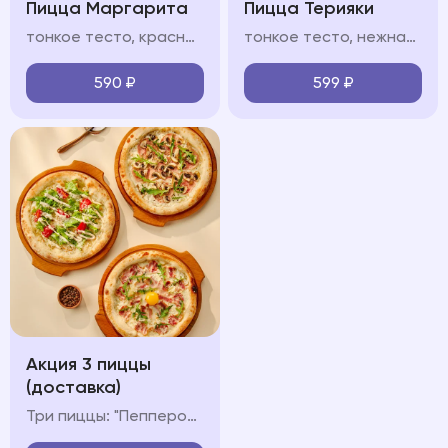
Пицца Маргарита
Пицца Терияки
тонкое тесто, красный/белый соус, моцарелла, руккола, пармезан
тонкое тесто, нежная курица в сладковатом соусе терияки, моцарелла, сливочный белый соус, кунжут
590
₽
599
₽
Акция 3 пиццы
(доставка)
Три пиццы: "Пепперони", "Карбонара" и "Ветчина-Грибы"