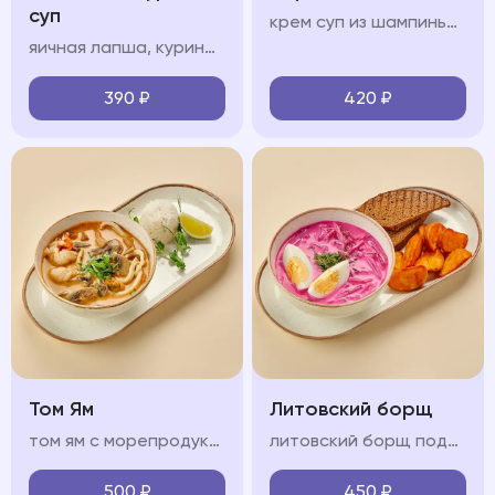
суп
крем суп из шампиньонов, сливки, чеснок, ухарики
яичная лапша, куриный бульон, филе цыпленка, куриное яйцо, зелень
390
₽
420
₽
Том Ям
Литовский борщ
том ям с морепродуктами на кокосовом молоке с кальмарами, креветкой, мидиями, грибами шиитаке и шампиньонами, подается с рисом
литовский борщ подается картофелем спайс и черным хлебом
500
₽
450
₽