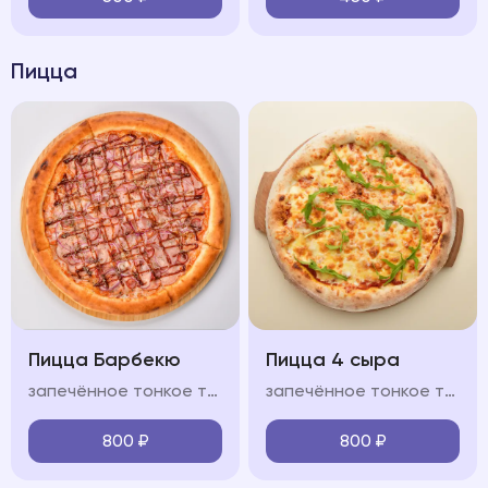
Пицца
Пицца Барбекю
Пицца 4 сыра
запечённое тонкое тесто, свиной окорок, охотничьи колбасками, бекон, лук красный, фирменный соус "BBQ", моцарелла, красный соус
запечённое тонкое тесто, сыр моцарелла, пармезан, горгонзола, доблю, фирменный соус, оливковое масло
800
₽
800
₽