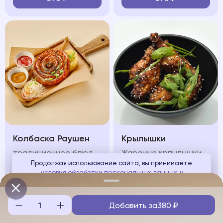
Колбаска Раушен
Крылышки
традиционное блюдо передает все тепло и уют, сочетание жареной немецкой колбаски с картофельным пюре и квашеной капустой
Жареные крпылышки подаются под пикантным соусом, зеленью и кунжутом
Продолжая использование сайта, вы принимаете
условия обработки персональных данных
и
650
₽
580
₽
соглашаетесь с использованием аналитических файлов
cookies
Добавить за
380
₽
Понятно