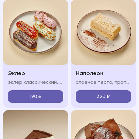
Эклер
Наполеон
эклер классический, соленая карамель, фисташковый, клубничный (на выбор)
слоеное тесто, пропитанное нежным крем-чиз
190
₽
320
₽