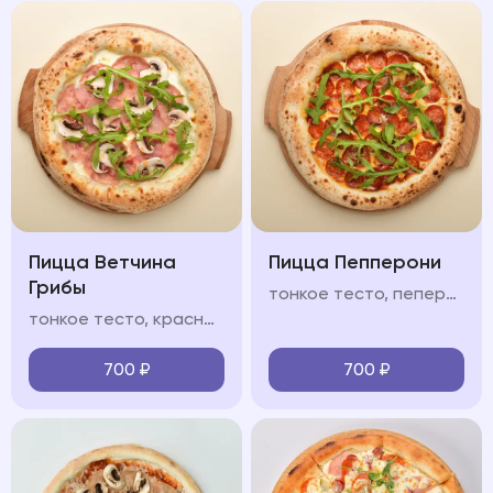
Пицца Ветчина
Пицца Пепперони
Грибы
тонкое тесто, пеперони, салями, соус из томатов, моцарелла, руккола, пармезан
тонкое тесто, красный/белый соус, ветчина, шампиньоны, моцарелла, руккола, пармезан
700
₽
700
₽