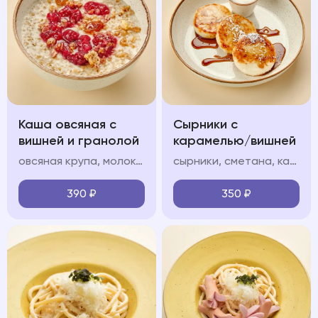
Каша овсяная с
Сырники с
вишней и гранолой
карамелью/вишней
овсяная крупа, молоко, гранола, вишневый конфитюр
сырники, сметана, карамель/вишневый конфитюр (на выбор), сахарная пудра
390
₽
350
₽