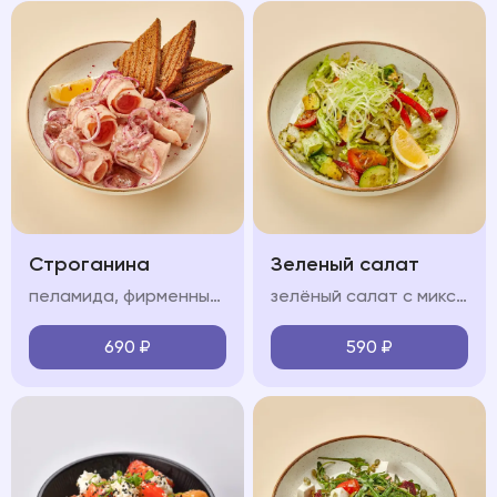
Строганина
Зеленый салат
пеламида, фирменный соус, красный лук, лимон, тост из черного хлеба
зелёный салат с миксом салата, огурцом, болгарским перцем, сельдереем, авокадо, черри и соусом песто
690
₽
590
₽