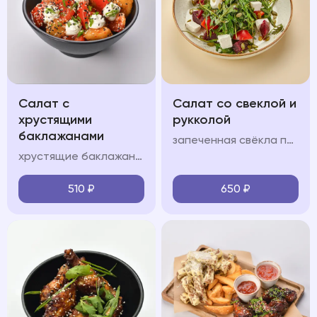
Салат с
Салат со свеклой и
хрустящими
рукколой
баклажанами
запеченная свёкла подается с сыром фета, орехово-медовой заправкой и тыквенными семечками с добавлением руколы
хрустящие баклажаны подаются с помидорами, сливочным сыром, пикантной заправкой, зеленым луком и кинзой
510
₽
650
₽