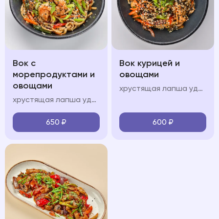
Вок с
Вок курицей и
морепродуктами и
овощами
овощами
хрустящая лапша удон, куриное филе, болгарский перец, шампиньоны, морковь, кабачок, лук перо, кинза, соус "вок", свежая зелень, кунжут
хрустящая лапша удон, королевские креветки, кальмары, мидии, красный лук, болгарский перец, шампиньоны, морковь, кабачок, лук перо, кинза, соус "вок", свежая зелень, кунжут
650
₽
600
₽