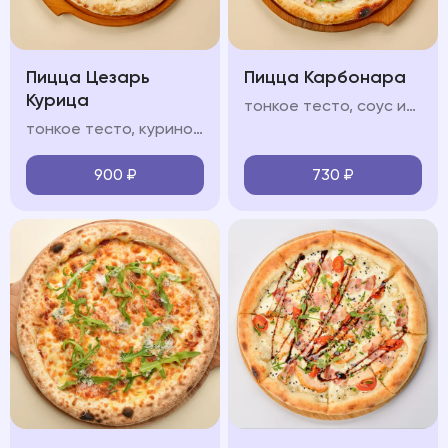
Пицца Цезарь
Пицца Карбонара
Курица
тонкое тесто, соус из томатов, моцарелла, бекон, пармезан, прованские травы, чеснок
тонкое тесто, куриное филе, соус "Цезарь", помидоры черри, сливочный соус, моцарелла, зелень микс, пармезан
900
₽
730
₽