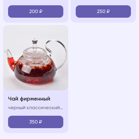
200
₽
250
₽
Чай фирменный
черный классический/Зеленый классический/Горные травы/Лесные ягоды
350
₽