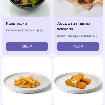
Крылышки
Ассорти пивных
закусок
куриные крылья, фирменный соус, кинза
куриные крылышки, картофель спайс, чесночные гренки, кетчуп, соус сладкий чили
580
₽
750
₽