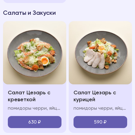
Салаты и Закуски
Салат Цезарь с
Салат Цезарь с
креветкой
курицей
помидоры черри, яйцо всмятку, креветки, соус «цезарь», зерновые крутоны
помидоры черри, яйцо всмятку, курица, соус «цезарь», зерновые крутоны
630
₽
590
₽