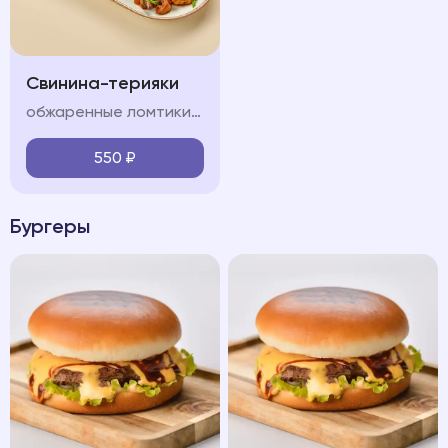
Свинина-терияки
обжаренные ломтики свинины, красный лук, болгарский перец, шампиньон, морковь, кабачок, соус терияки, лук перо, кинза
550
₽
Бургеры