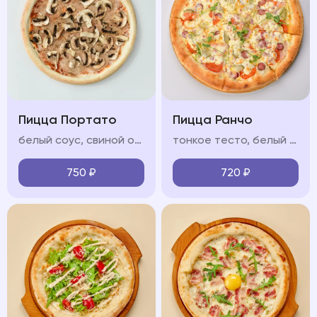
Пицца Портато
Пицца Ранчо
белый соус, свиной окорок, охотничьи колбаски, бекон сырокопчёный, моцарелла, красный лук, соус барбекю
тонкое тесто, белый соус, ветчина, охотничьи колбаски, салями, моцарелла, красный лук, яйцо
750
₽
720
₽