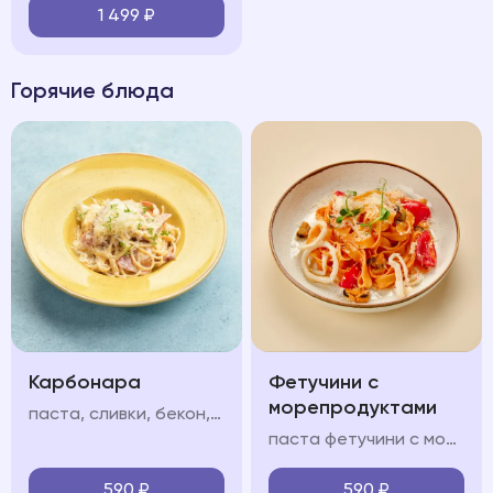
1 499
₽
Горячие блюда
Карбонара
Фетучини с
морепродуктами
паста, сливки, бекон, яйцо, пармезан
паста фетучини с морепродуктами в сливочно-томатном соусе с кальмарами, мидиями и креветками
590
₽
590
₽