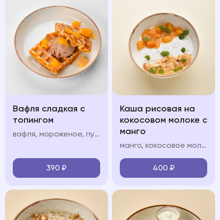
Вафля сладкая с
Каша рисовая на
топингом
кокосовом молоке с
манго
вафля, мороженое, пудра, топинг: шоколад/карамель/клубника/вишня/манго
манго, кокосовое молоко, кокосовые лепестки
390
₽
400
₽