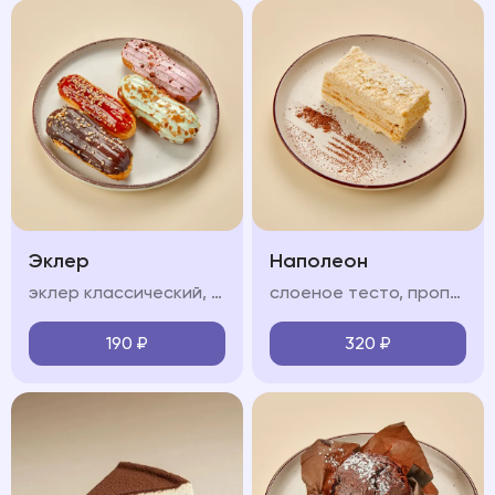
Эклер
Наполеон
эклер классический, соленая карамель, фисташковый, клубничный (на выбор)
слоеное тесто, пропитанное нежным крем-чиз
190
₽
320
₽