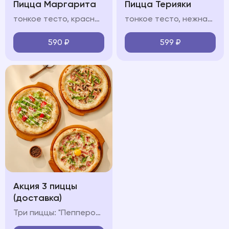
Пицца Маргарита
Пицца Терияки
тонкое тесто, красный/белый соус, моцарелла, руккола, пармезан
тонкое тесто, нежная курица в сладковатом соусе терияки, моцарелла, сливочный белый соус, кунжут
590
₽
599
₽
Акция 3 пиццы
(доставка)
Три пиццы: "Пепперони", "Карбонара" и "Ветчина-Грибы"