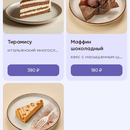
Тирамису
Маффин
шоколадный
итальянский многослойный десерт, в состав которого входят сыр маскарпоне, кофе, куриные яйца, сахар и печенье савоярди.
кекс с насыщенным шоколадным вкусом, который содержит приятную жидкую кофейную структуру
380
₽
180
₽