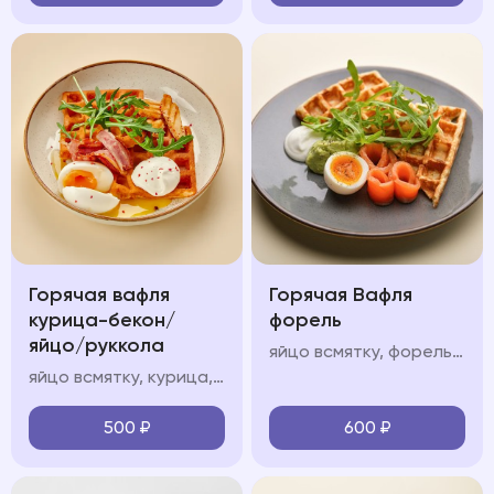
Горячая вафля
Горячая Вафля
курица-бекон/
форель
яйцо/руккола
яйцо всмятку, форель, авокадо мусс, крем фреш, руккола
яйцо всмятку, курица, авокадо мусс, крем фреш, руккола
500
₽
600
₽