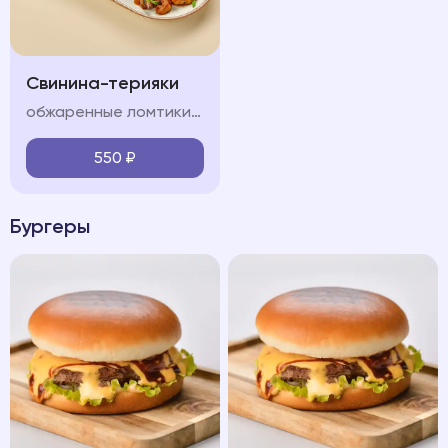
Свинина-терияки
обжаренные ломтики свинины, красный лук, болгарский перец, шампиньон, морковь, кабачок, соус терияки, лук перо, кинза
550
₽
Бургеры