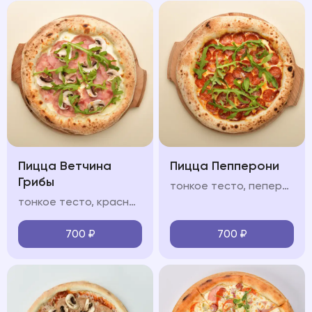
Пицца Ветчина
Пицца Пепперони
Грибы
тонкое тесто, пеперони, салями, соус из томатов, моцарелла, руккола, пармезан
тонкое тесто, красный/белый соус, ветчина, шампиньоны, моцарелла, руккола, пармезан
700
₽
700
₽