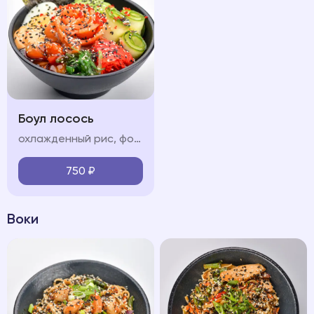
Боул лосось
охлажденный рис, форель, обжаренные в соусе терияки, свежие овощи (огурец, авокадо, черри), яйцо, водоросли чукка, нори, икра "тобико", соус "терияки", соус "спайси", кунжут
750
₽
Воки