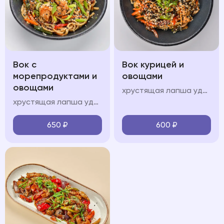
Вок с
Вок курицей и
морепродуктами и
овощами
овощами
хрустящая лапша удон, куриное филе, болгарский перец, шампиньоны, морковь, кабачок, лук перо, кинза, соус "вок", свежая зелень, кунжут
хрустящая лапша удон, королевские креветки, кальмары, мидии, красный лук, болгарский перец, шампиньоны, морковь, кабачок, лук перо, кинза, соус "вок", свежая зелень, кунжут
650
₽
600
₽