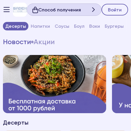
Способ получения
Войти
Десерты
Напитки
Соусы
Боул
Воки
Бургеры
Новости
Акции
Десерты