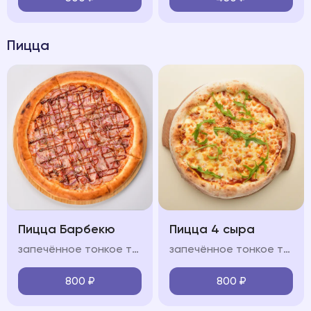
Пицца
Пицца Барбекю
Пицца 4 сыра
запечённое тонкое тесто, свиной окорок, охотничьи колбасками, бекон, лук красный, фирменный соус "BBQ", моцарелла, красный соус
запечённое тонкое тесто, сыр моцарелла, пармезан, горгонзола, доблю, фирменный соус, оливковое масло
800
₽
800
₽