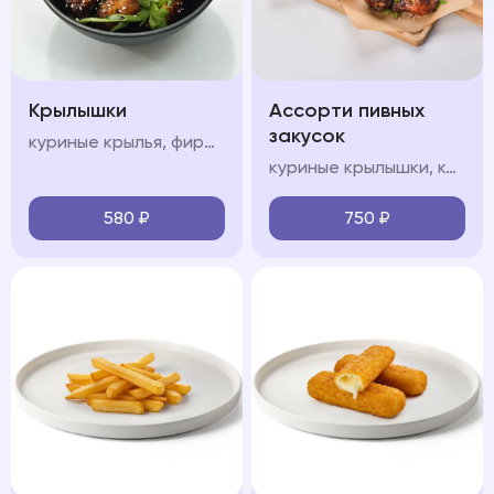
Крылышки
Ассорти пивных
закусок
куриные крылья, фирменный соус, кинза
куриные крылышки, картофель спайс, чесночные гренки, кетчуп, соус сладкий чили
580
₽
750
₽