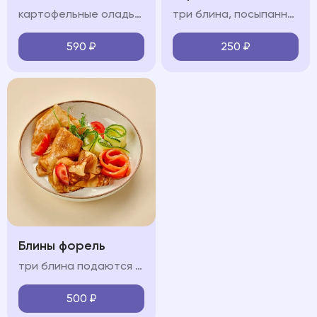
картофельные оладьи, форель, помидоры черри, сметанно-сливочный крем, огурец, зелень
три блина, посыпанные сахарной пудрой подаются с карамелью, сметаной или сгущенным молоком (на выбор)
590
₽
250
₽
Блины форель
три блина подаются с форелью, огурцом и крем-фрешем
500
₽