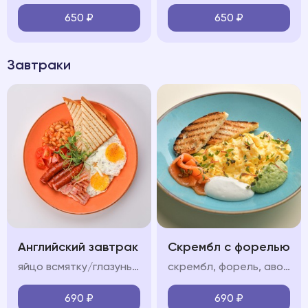
650
₽
650
₽
Завтраки
Английский завтрак
Скрембл с форелью
яйцо всмятку/глазунья, бекон, колбаски, фасоль в томатном соусе, помидор, тосты
скрембл, форель, авокадо мусс, крем фреш, пармезан/тосты
690
₽
690
₽