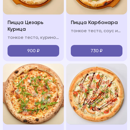
Пицца Цезарь
Пицца Карбонара
Курица
тонкое тесто, соус из томатов, моцарелла, бекон, пармезан, прованские травы, чеснок
тонкое тесто, куриное филе, соус "Цезарь", помидоры черри, сливочный соус, моцарелла, зелень микс, пармезан
900
₽
730
₽