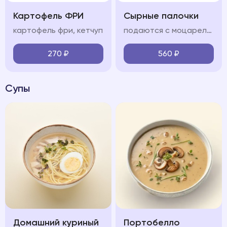
Картофель ФРИ
Сырные палочки
картофель фри, кетчуп
подаются с моцареллой и соусом сладкий чили
270
₽
560
₽
Супы
Домашний куриный
Портобелло