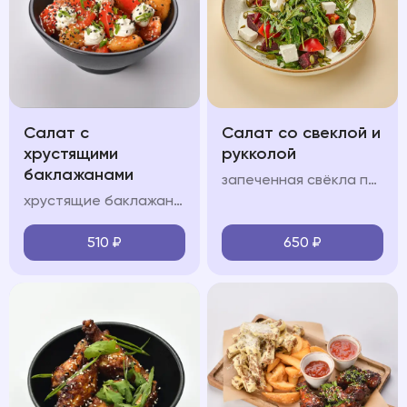
Салат с
Салат со свеклой и
хрустящими
рукколой
баклажанами
запеченная свёкла подается с сыром фета, орехово-медовой заправкой и тыквенными семечками с добавлением руколы
хрустящие баклажаны подаются с помидорами, сливочным сыром, пикантной заправкой, зеленым луком и кинзой
510
₽
650
₽