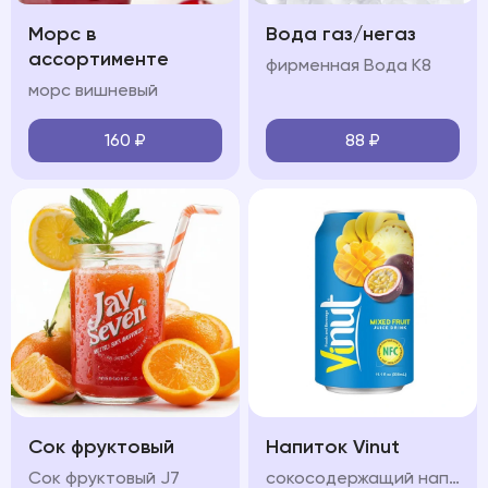
Морс в
Вода газ/негаз
ассортименте
фирменная Вода К8
морс вишневый
160
₽
88
₽
Сок фруктовый
Напиток Vinut
Сок фруктовый J7
сокосодержащий напиток с разными вкусами на выбор: инжир манго апельсин, яблоко, клюбника