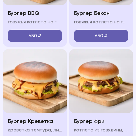
Бургер BBQ
Бургер Бекон
говяжья котлета на гриле, сыр чеддер, свежие овощи, пикантный соус BBQ, мягкая булочка бриошь
говяжья котлета на гриле, ломтики бекона, сыр чеддер, свежие овощи, пикантный соус, мягкая булочка бриошь
650
₽
650
₽
Бургер Креветка
Бургер фри
креветка темпура, лист салата, красный лук, маринованный огурец, бриошь, сливочный сыр, соус, помидор
котлета из говядины, лист салата, красный лук, маринованный огурец, соус, сыр чеддер, картофель фри