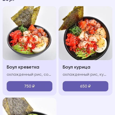
Боул креветка
Боул курица
охлажденный рис, сочные тигровые креветки, свежие овощи (огурец, авокадо, черри), яйцо, водоросли чукка, нори, икра "тобико", соус "терияки", соус "спайси", кунжут
охлажденный рис, куриная грудка, обжаренные в соусе терияки, свежие овощи (огурец, авокадо, черри), яйцо, водоросли чукка, нори, икра "тобико", соус "терияки", соус "спайси", кунжут
750
₽
650
₽