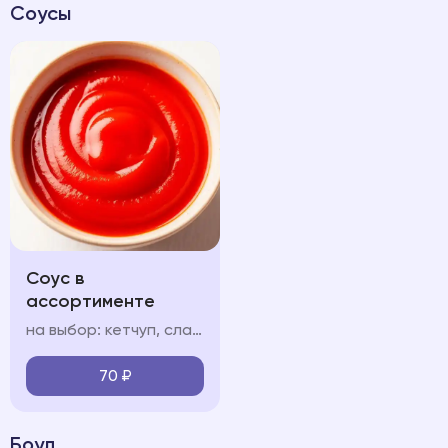
Соусы
Соус в
ассортименте
на выбор: кетчуп, сладкий чили соус чесночный, сырный
70
₽
Боул