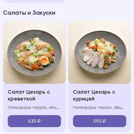
Салаты и Закуски
Салат Цезарь с
Салат Цезарь с
креветкой
курицей
помидоры черри, яйцо всмятку, креветки, соус «цезарь», зерновые крутоны
помидоры черри, яйцо всмятку, курица, соус «цезарь», зерновые крутоны
630
₽
590
₽