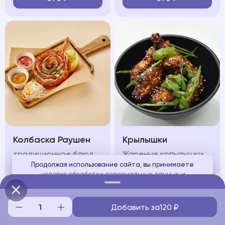
Колбаска Раушен
Крылышки
традиционное блюдо передает все тепло и уют, сочетание жареной немецкой колбаски с картофельным пюре и квашеной капустой
Жареные крпылышки подаются под пикантным соусом, зеленью и кунжутом
Продолжая использование сайта, вы принимаете
условия обработки персональных данных
и
650
₽
580
₽
соглашаетесь с использованием аналитических файлов
cookies
Добавить за
120
₽
Понятно