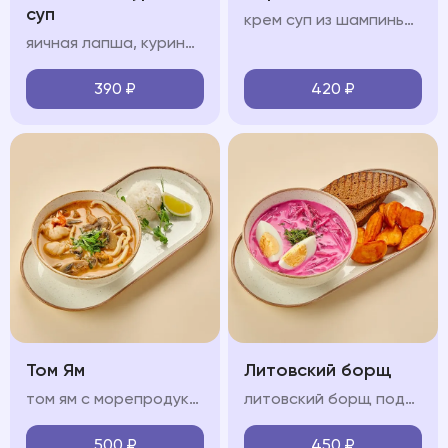
суп
крем суп из шампиньонов, сливки, чеснок, ухарики
яичная лапша, куриный бульон, филе цыпленка, куриное яйцо, зелень
390
₽
420
₽
Том Ям
Литовский борщ
том ям с морепродуктами на кокосовом молоке с кальмарами, креветкой, мидиями, грибами шиитаке и шампиньонами, подается с рисом
литовский борщ подается картофелем спайс и черным хлебом
500
₽
450
₽