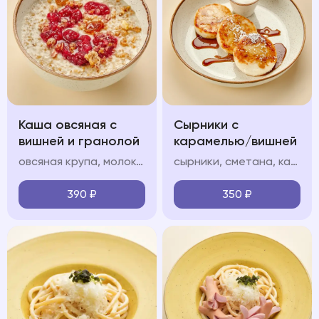
Каша овсяная с
Сырники с
вишней и гранолой
карамелью/вишней
овсяная крупа, молоко, гранола, вишневый конфитюр
сырники, сметана, карамель/вишневый конфитюр (на выбор), сахарная пудра
390
₽
350
₽