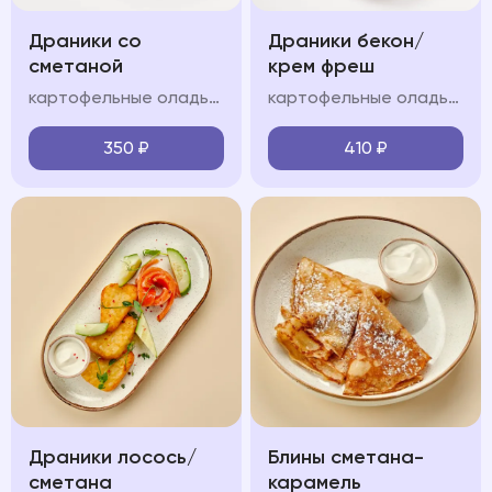
Драники со
Драники бекон/
сметаной
крем фреш
картофельные оладьи, сметанно-сливочный крем
картофельные оладьи, обжаренный бекон, сметанно-сливочный крем,, зелень, сметана
350
₽
410
₽
Драники лосось/
Блины сметана-
сметана
карамель