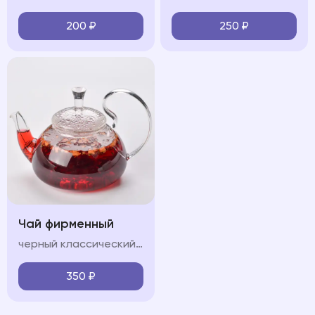
200
₽
250
₽
Чай фирменный
черный классический/Зеленый классический/Горные травы/Лесные ягоды
350
₽