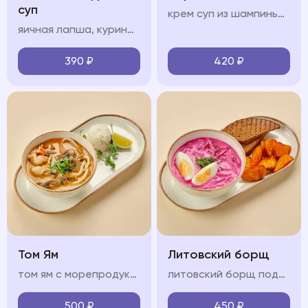
суп
крем суп из шампиньонов, сливки, чеснок, ухарики
яичная лапша, куриный бульон, филе цыпленка, куриное яйцо, зелень
390
₽
420
₽
Том Ям
Литовский борщ
том ям с морепродуктами на кокосовом молоке с кальмарами, креветкой, мидиями, грибами шиитаке и шампиньонами, подается с рисом
литовский борщ подается картофелем спайс и черным хлебом
500
₽
450
₽