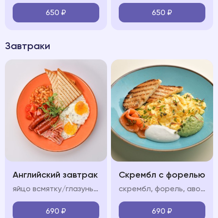
650
₽
650
₽
Завтраки
Английский завтрак
Скрембл с форелью
яйцо всмятку/глазунья, бекон, колбаски, фасоль в томатном соусе, помидор, тосты
скрембл, форель, авокадо мусс, крем фреш, пармезан/тосты
690
₽
690
₽