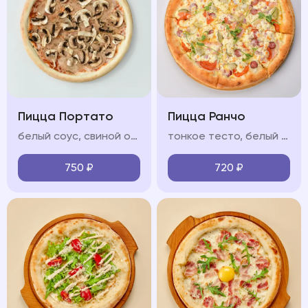
Пицца Портато
Пицца Ранчо
белый соус, свиной окорок, охотничьи колбаски, бекон сырокопчёный, моцарелла, красный лук, соус барбекю
тонкое тесто, белый соус, ветчина, охотничьи колбаски, салями, моцарелла, красный лук, яйцо
750
₽
720
₽