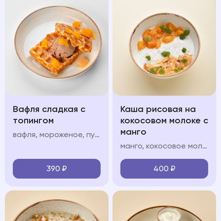
Вафля сладкая с
Каша рисовая на
топингом
кокосовом молоке с
манго
вафля, мороженое, пудра, топинг: шоколад/карамель/клубника/вишня/манго
манго, кокосовое молоко, кокосовые лепестки
390
₽
400
₽