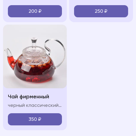
200
₽
250
₽
Чай фирменный
черный классический/Зеленый классический/Горные травы/Лесные ягоды
350
₽