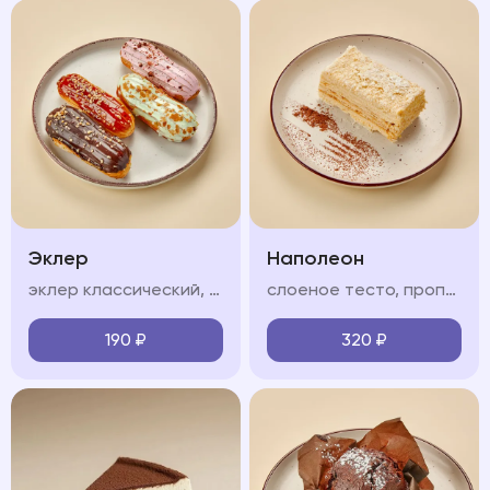
Эклер
Наполеон
эклер классический, соленая карамель, фисташковый, клубничный (на выбор)
слоеное тесто, пропитанное нежным крем-чиз
190
₽
320
₽