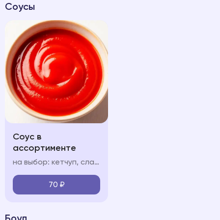
Соусы
Соус в
ассортименте
на выбор: кетчуп, сладкий чили соус чесночный, сырный
70
₽
Боул