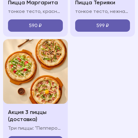
Пицца Маргарита
Пицца Терияки
тонкое тесто, красный/белый соус, моцарелла, руккола, пармезан
тонкое тесто, нежная курица в сладковатом соусе терияки, моцарелла, сливочный белый соус, кунжут
590
₽
599
₽
Акция 3 пиццы
(доставка)
Три пиццы: "Пепперони", "Карбонара" и "Ветчина-Грибы"