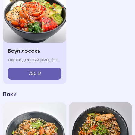
Боул лосось
охлажденный рис, форель, обжаренные в соусе терияки, свежие овощи (огурец, авокадо, черри), яйцо, водоросли чукка, нори, икра "тобико", соус "терияки", соус "спайси", кунжут
750
₽
Воки