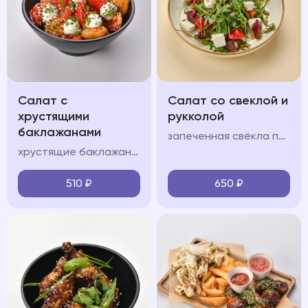
Салат с
Салат со свеклой и
хрустящими
рукколой
баклажанами
запеченная свёкла подается с сыром фета, орехово-медовой заправкой и тыквенными семечками с добавлением руколы
хрустящие баклажаны подаются с помидорами, сливочным сыром, пикантной заправкой, зеленым луком и кинзой
510
₽
650
₽