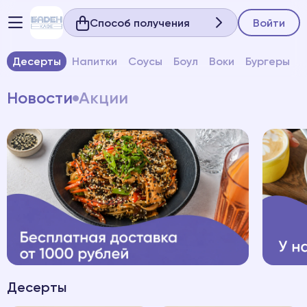
Способ получения
Войти
Десерты
Напитки
Соусы
Боул
Воки
Бургеры
Новости
Акции
Десерты