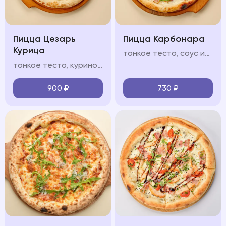
Пицца Цезарь
Пицца Карбонара
Курица
тонкое тесто, соус из томатов, моцарелла, бекон, пармезан, прованские травы, чеснок
тонкое тесто, куриное филе, соус "Цезарь", помидоры черри, сливочный соус, моцарелла, зелень микс, пармезан
900
₽
730
₽