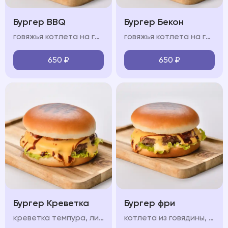
Бургер BBQ
Бургер Бекон
говяжья котлета на гриле, сыр чеддер, свежие овощи, пикантный соус BBQ, мягкая булочка бриошь
говяжья котлета на гриле, ломтики бекона, сыр чеддер, свежие овощи, пикантный соус, мягкая булочка бриошь
650
₽
650
₽
Бургер Креветка
Бургер фри
креветка темпура, лист салата, красный лук, маринованный огурец, бриошь, сливочный сыр, соус, помидор
котлета из говядины, лист салата, красный лук, маринованный огурец, соус, сыр чеддер, картофель фри