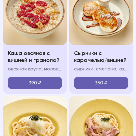
Каша овсяная с
Сырники с
вишней и гранолой
карамелью/вишней
овсяная крупа, молоко, гранола, вишневый конфитюр
сырники, сметана, карамель/вишневый конфитюр (на выбор), сахарная пудра
390
₽
350
₽