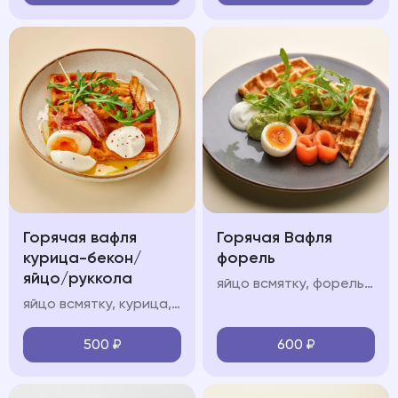
Горячая вафля
Горячая Вафля
курица-бекон/
форель
яйцо/руккола
яйцо всмятку, форель, авокадо мусс, крем фреш, руккола
яйцо всмятку, курица, авокадо мусс, крем фреш, руккола
500
₽
600
₽