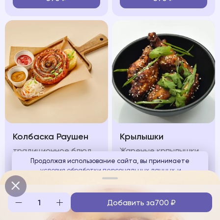
Колбаска Раушен
Крылышки
традиционное блюдо передает все тепло и уют, сочетание жареной немецкой колбаски с картофельным пюре и квашеной капустой
Жареные крпылышки подаются под пикантным соусом, зеленью и кунжутом
Продолжая использование сайта, вы принимаете
условия обработки персональных данных
и
650
₽
580
₽
соглашаетесь с использованием аналитических файлов
cookies
Добавить за
700
₽
Понятно