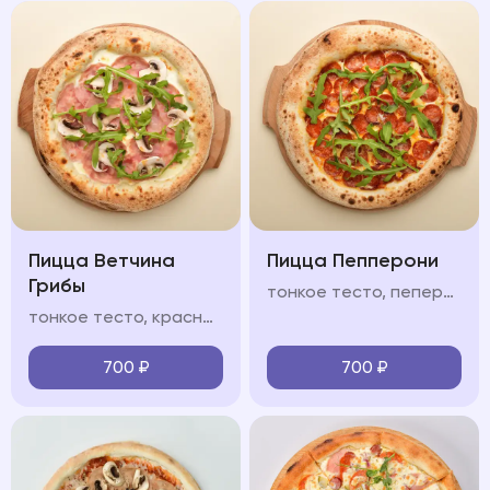
Пицца Ветчина
Пицца Пепперони
Грибы
тонкое тесто, пеперони, салями, соус из томатов, моцарелла, руккола, пармезан
тонкое тесто, красный/белый соус, ветчина, шампиньоны, моцарелла, руккола, пармезан
700
₽
700
₽