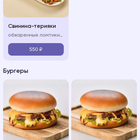
Свинина-терияки
обжаренные ломтики свинины, красный лук, болгарский перец, шампиньон, морковь, кабачок, соус терияки, лук перо, кинза
550
₽
Бургеры