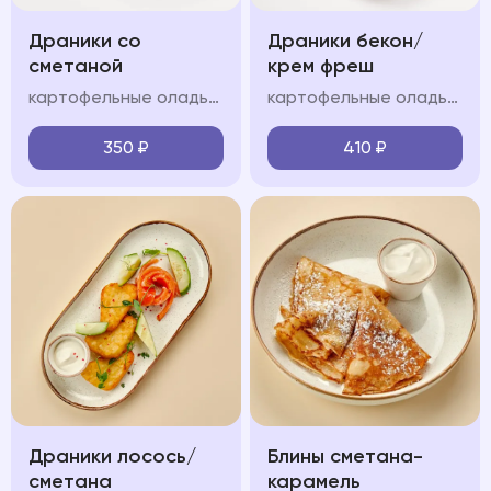
Драники со
Драники бекон/
сметаной
крем фреш
картофельные оладьи, сметанно-сливочный крем
картофельные оладьи, обжаренный бекон, сметанно-сливочный крем,, зелень, сметана
350
₽
410
₽
Драники лосось/
Блины сметана-
сметана
карамель