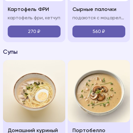
Картофель ФРИ
Сырные палочки
картофель фри, кетчуп
подаются с моцареллой и соусом сладкий чили
270
₽
560
₽
Супы
Домашний куриный
Портобелло