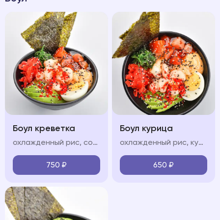
Боул креветка
Боул курица
охлажденный рис, сочные тигровые креветки, свежие овощи (огурец, авокадо, черри), яйцо, водоросли чукка, нори, икра "тобико", соус "терияки", соус "спайси", кунжут
охлажденный рис, куриная грудка, обжаренные в соусе терияки, свежие овощи (огурец, авокадо, черри), яйцо, водоросли чукка, нори, икра "тобико", соус "терияки", соус "спайси", кунжут
750
₽
650
₽