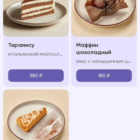
Тирамису
Маффин
шоколадный
итальянский многослойный десерт, в состав которого входят сыр маскарпоне, кофе, куриные яйца, сахар и печенье савоярди.
кекс с насыщенным шоколадным вкусом, который содержит приятную жидкую кофейную структуру
380
₽
180
₽