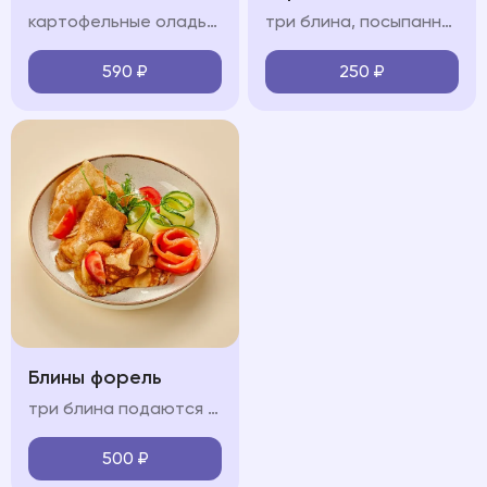
картофельные оладьи, форель, помидоры черри, сметанно-сливочный крем, огурец, зелень
три блина, посыпанные сахарной пудрой подаются с карамелью, сметаной или сгущенным молоком (на выбор)
590
₽
250
₽
Блины форель
три блина подаются с форелью, огурцом и крем-фрешем
500
₽