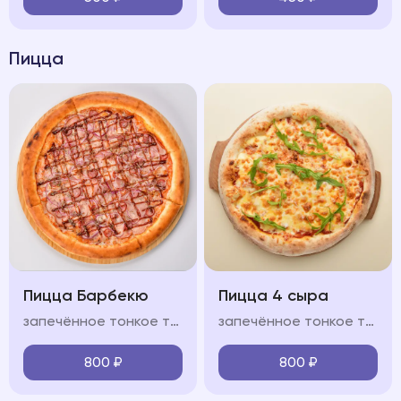
Пицца
Пицца Барбекю
Пицца 4 сыра
запечённое тонкое тесто, свиной окорок, охотничьи колбасками, бекон, лук красный, фирменный соус "BBQ", моцарелла, красный соус
запечённое тонкое тесто, сыр моцарелла, пармезан, горгонзола, доблю, фирменный соус, оливковое масло
800
₽
800
₽