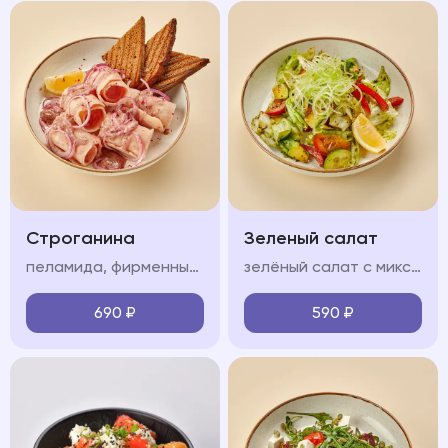
Строганина
Зеленый салат
пеламида, фирменный соус, красный лук, лимон, тост из черного хлеба
зелёный салат с миксом салата, огурцом, болгарским перцем, сельдереем, авокадо, черри и соусом песто
690
₽
590
₽