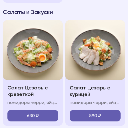
Салаты и Закуски
Салат Цезарь с
Салат Цезарь с
креветкой
курицей
помидоры черри, яйцо всмятку, креветки, соус «цезарь», зерновые крутоны
помидоры черри, яйцо всмятку, курица, соус «цезарь», зерновые крутоны
630
₽
590
₽