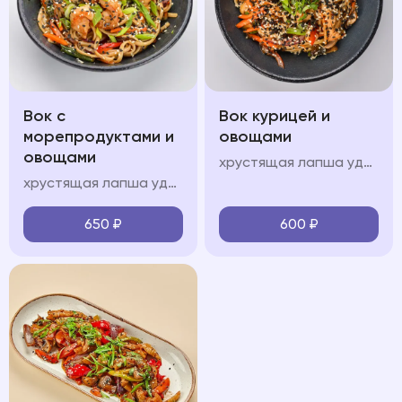
Вок с
Вок курицей и
морепродуктами и
овощами
овощами
хрустящая лапша удон, куриное филе, болгарский перец, шампиньоны, морковь, кабачок, лук перо, кинза, соус "вок", свежая зелень, кунжут
хрустящая лапша удон, королевские креветки, кальмары, мидии, красный лук, болгарский перец, шампиньоны, морковь, кабачок, лук перо, кинза, соус "вок", свежая зелень, кунжут
650
₽
600
₽