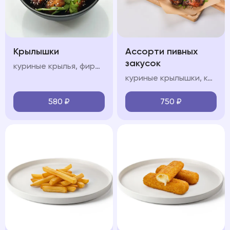
Крылышки
Ассорти пивных
закусок
куриные крылья, фирменный соус, кинза
куриные крылышки, картофель спайс, чесночные гренки, кетчуп, соус сладкий чили
580
₽
750
₽