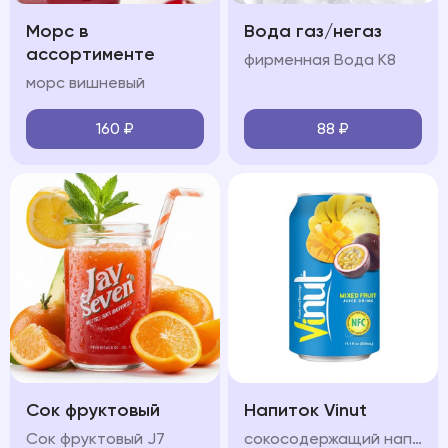
Морс в
Вода газ/негаз
ассортименте
фирменная Вода К8
морс вишневый
160
₽
88
₽
Сок фруктовый
Напиток Vinut
Сок фруктовый J7
сокосодержащий напиток с разными вкусами на выбор: инжир манго апельсин, яблоко, клюбника