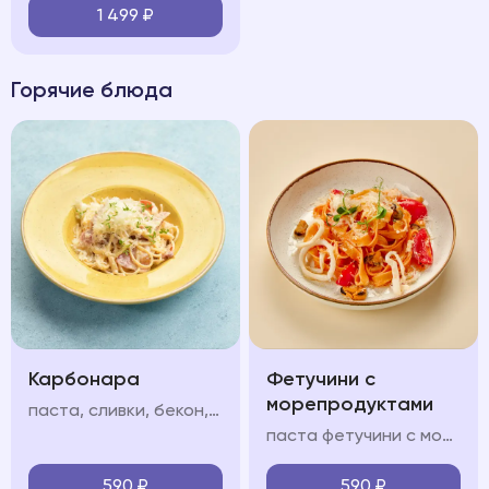
1 499
₽
Горячие блюда
Карбонара
Фетучини с
морепродуктами
паста, сливки, бекон, яйцо, пармезан
паста фетучини с морепродуктами в сливочно-томатном соусе с кальмарами, мидиями и креветками
590
₽
590
₽