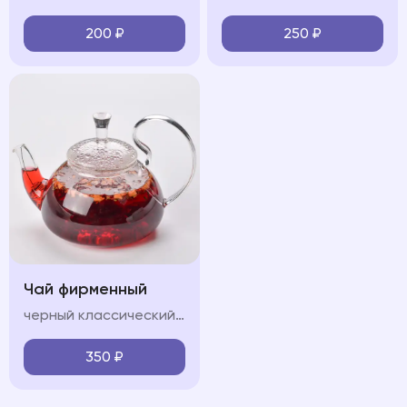
200
₽
250
₽
Чай фирменный
черный классический/Зеленый классический/Горные травы/Лесные ягоды
350
₽