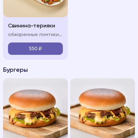
Свинина-терияки
обжаренные ломтики свинины, красный лук, болгарский перец, шампиньон, морковь, кабачок, соус терияки, лук перо, кинза
550
₽
Бургеры