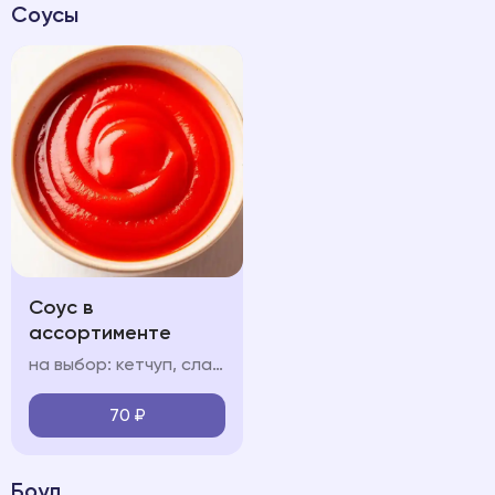
Соусы
Соус в
ассортименте
на выбор: кетчуп, сладкий чили соус чесночный, сырный
70
₽
Боул