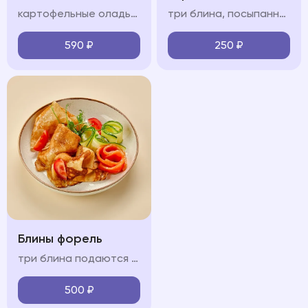
картофельные оладьи, форель, помидоры черри, сметанно-сливочный крем, огурец, зелень
три блина, посыпанные сахарной пудрой подаются с карамелью, сметаной или сгущенным молоком (на выбор)
590
₽
250
₽
Блины форель
три блина подаются с форелью, огурцом и крем-фрешем
500
₽