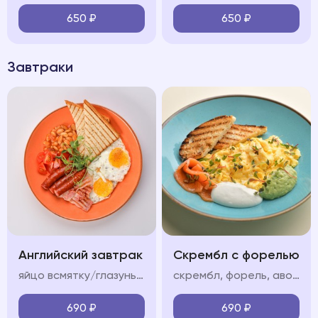
650
₽
650
₽
Завтраки
Английский завтрак
Скрембл с форелью
яйцо всмятку/глазунья, бекон, колбаски, фасоль в томатном соусе, помидор, тосты
скрембл, форель, авокадо мусс, крем фреш, пармезан/тосты
690
₽
690
₽