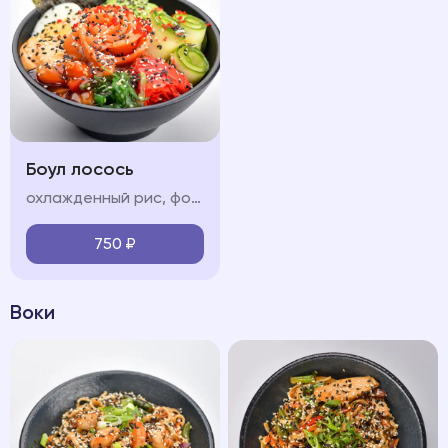
Боул лосось
охлажденный рис, форель, обжаренные в соусе терияки, свежие овощи (огурец, авокадо, черри), яйцо, водоросли чукка, нори, икра "тобико", соус "терияки", соус "спайси", кунжут
750
₽
Воки