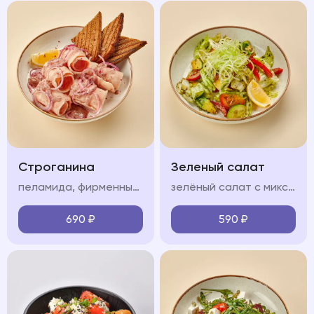
Строганина
Зеленый салат
пеламида, фирменный соус, красный лук, лимон, тост из черного хлеба
зелёный салат с миксом салата, огурцом, болгарским перцем, сельдереем, авокадо, черри и соусом песто
690
₽
590
₽