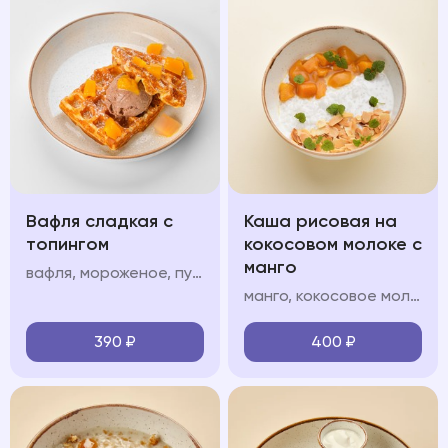
Вафля сладкая с
Каша рисовая на
топингом
кокосовом молоке с
манго
вафля, мороженое, пудра, топинг: шоколад/карамель/клубника/вишня/манго
манго, кокосовое молоко, кокосовые лепестки
390
₽
400
₽