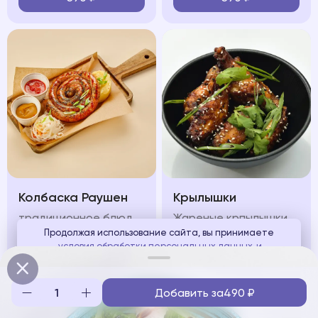
Колбаска Раушен
Крылышки
традиционное блюдо передает все тепло и уют, сочетание жареной немецкой колбаски с картофельным пюре и квашеной капустой
Жареные крпылышки подаются под пикантным соусом, зеленью и кунжутом
Продолжая использование сайта, вы принимаете
условия обработки персональных данных
и
650
₽
580
₽
соглашаетесь с использованием аналитических файлов
cookies
Добавить за
490
₽
Понятно