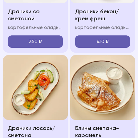
Драники со
Драники бекон/
сметаной
крем фреш
картофельные оладьи, сметанно-сливочный крем
картофельные оладьи, обжаренный бекон, сметанно-сливочный крем,, зелень, сметана
350
₽
410
₽
Драники лосось/
Блины сметана-
сметана
карамель