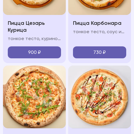
Пицца Цезарь
Пицца Карбонара
Курица
тонкое тесто, соус из томатов, моцарелла, бекон, пармезан, прованские травы, чеснок
тонкое тесто, куриное филе, соус "Цезарь", помидоры черри, сливочный соус, моцарелла, зелень микс, пармезан
900
₽
730
₽