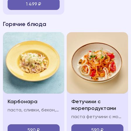
1 499
₽
Горячие блюда
Карбонара
Фетучини с
морепродуктами
паста, сливки, бекон, яйцо, пармезан
паста фетучини с морепродуктами в сливочно-томатном соусе с кальмарами, мидиями и креветками
590
₽
590
₽