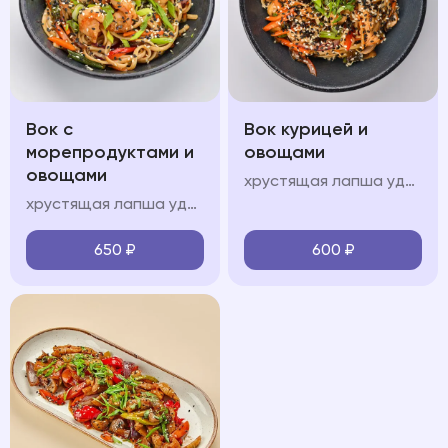
Вок с
Вок курицей и
морепродуктами и
овощами
овощами
хрустящая лапша удон, куриное филе, болгарский перец, шампиньоны, морковь, кабачок, лук перо, кинза, соус "вок", свежая зелень, кунжут
хрустящая лапша удон, королевские креветки, кальмары, мидии, красный лук, болгарский перец, шампиньоны, морковь, кабачок, лук перо, кинза, соус "вок", свежая зелень, кунжут
650
₽
600
₽