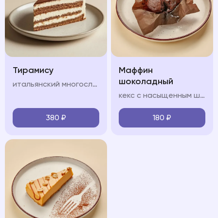
Тирамису
Маффин
шоколадный
итальянский многослойный десерт, в состав которого входят сыр маскарпоне, кофе, куриные яйца, сахар и печенье савоярди.
кекс с насыщенным шоколадным вкусом, который содержит приятную жидкую кофейную структуру
380
₽
180
₽