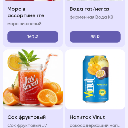
Морс в
Вода газ/негаз
ассортименте
фирменная Вода К8
морс вишневый
160
₽
88
₽
Сок фруктовый
Напиток Vinut
Сок фруктовый J7
сокосодержащий напиток с разными вкусами на выбор: инжир манго апельсин, яблоко, клюбника