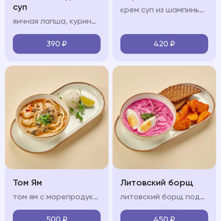
суп
крем суп из шампиньонов, сливки, чеснок, ухарики
яичная лапша, куриный бульон, филе цыпленка, куриное яйцо, зелень
390
₽
420
₽
Том Ям
Литовский борщ
том ям с морепродуктами на кокосовом молоке с кальмарами, креветкой, мидиями, грибами шиитаке и шампиньонами, подается с рисом
литовский борщ подается картофелем спайс и черным хлебом
500
₽
450
₽