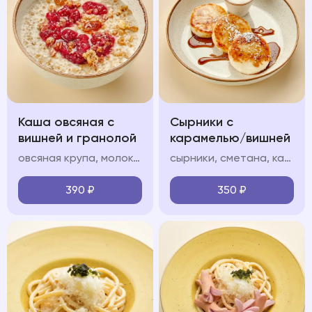
Каша овсяная с
Сырники с
вишней и гранолой
карамелью/вишней
овсяная крупа, молоко, гранола, вишневый конфитюр
сырники, сметана, карамель/вишневый конфитюр (на выбор), сахарная пудра
390
₽
350
₽