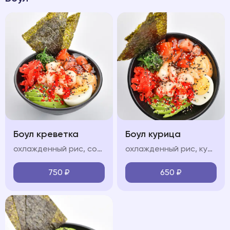
Боул креветка
Боул курица
охлажденный рис, сочные тигровые креветки, свежие овощи (огурец, авокадо, черри), яйцо, водоросли чукка, нори, икра "тобико", соус "терияки", соус "спайси", кунжут
охлажденный рис, куриная грудка, обжаренные в соусе терияки, свежие овощи (огурец, авокадо, черри), яйцо, водоросли чукка, нори, икра "тобико", соус "терияки", соус "спайси", кунжут
750
₽
650
₽