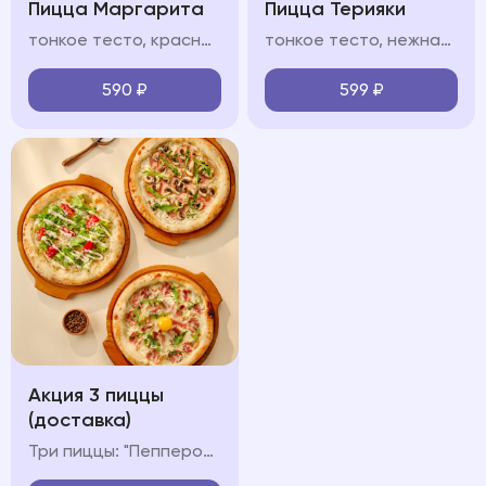
Пицца Маргарита
Пицца Терияки
тонкое тесто, красный/белый соус, моцарелла, руккола, пармезан
тонкое тесто, нежная курица в сладковатом соусе терияки, моцарелла, сливочный белый соус, кунжут
590
₽
599
₽
Акция 3 пиццы
(доставка)
Три пиццы: "Пепперони", "Карбонара" и "Ветчина-Грибы"