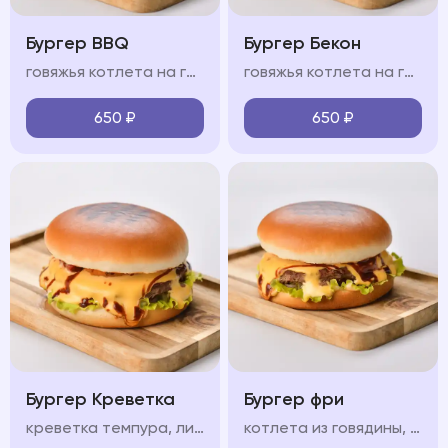
Бургер BBQ
Бургер Бекон
говяжья котлета на гриле, сыр чеддер, свежие овощи, пикантный соус BBQ, мягкая булочка бриошь
говяжья котлета на гриле, ломтики бекона, сыр чеддер, свежие овощи, пикантный соус, мягкая булочка бриошь
650
₽
650
₽
Бургер Креветка
Бургер фри
креветка темпура, лист салата, красный лук, маринованный огурец, бриошь, сливочный сыр, соус, помидор
котлета из говядины, лист салата, красный лук, маринованный огурец, соус, сыр чеддер, картофель фри