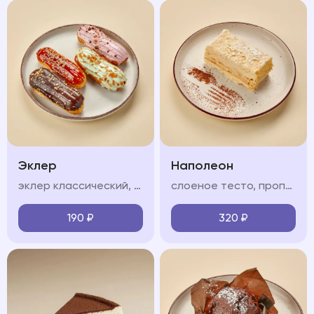
Эклер
Наполеон
эклер классический, соленая карамель, фисташковый, клубничный (на выбор)
слоеное тесто, пропитанное нежным крем-чиз
190
₽
320
₽