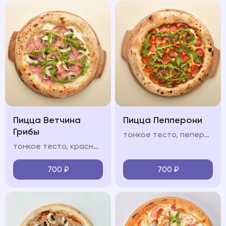
Пицца Ветчина
Пицца Пепперони
Грибы
тонкое тесто, пеперони, салями, соус из томатов, моцарелла, руккола, пармезан
тонкое тесто, красный/белый соус, ветчина, шампиньоны, моцарелла, руккола, пармезан
700
₽
700
₽