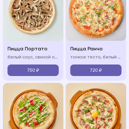
Пицца Портато
Пицца Ранчо
белый соус, свиной окорок, охотничьи колбаски, бекон сырокопчёный, моцарелла, красный лук, соус барбекю
тонкое тесто, белый соус, ветчина, охотничьи колбаски, салями, моцарелла, красный лук, яйцо
750
₽
720
₽