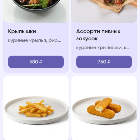
Крылышки
Ассорти пивных
закусок
куриные крылья, фирменный соус, кинза
куриные крылышки, картофель спайс, чесночные гренки, кетчуп, соус сладкий чили
580
₽
750
₽