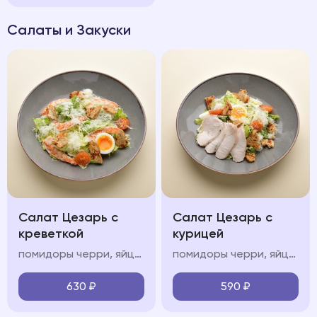
Салаты и Закуски
Салат Цезарь с
Салат Цезарь с
креветкой
курицей
помидоры черри, яйцо всмятку, креветки, соус «цезарь», зерновые крутоны
помидоры черри, яйцо всмятку, курица, соус «цезарь», зерновые крутоны
630
₽
590
₽