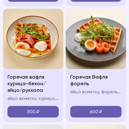
Горячая вафля
Горячая Вафля
курица-бекон/
форель
яйцо/руккола
яйцо всмятку, форель, авокадо мусс, крем фреш, руккола
яйцо всмятку, курица, авокадо мусс, крем фреш, руккола
500
₽
600
₽