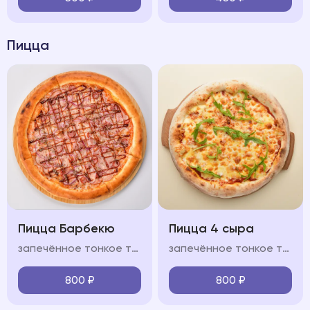
Пицца
Пицца Барбекю
Пицца 4 сыра
запечённое тонкое тесто, свиной окорок, охотничьи колбасками, бекон, лук красный, фирменный соус "BBQ", моцарелла, красный соус
запечённое тонкое тесто, сыр моцарелла, пармезан, горгонзола, доблю, фирменный соус, оливковое масло
800
₽
800
₽