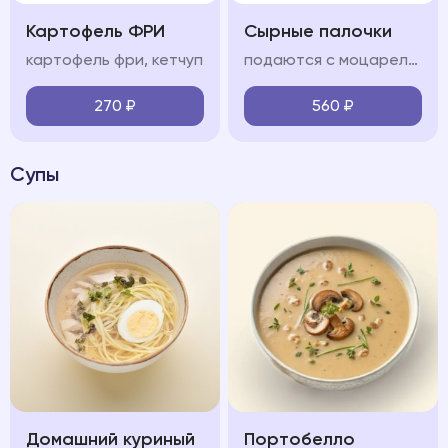
Картофель ФРИ
Сырные палочки
картофель фри, кетчуп
подаются с моцареллой и соусом сладкий чили
270
₽
560
₽
Супы
Домашний куриный
Портобелло