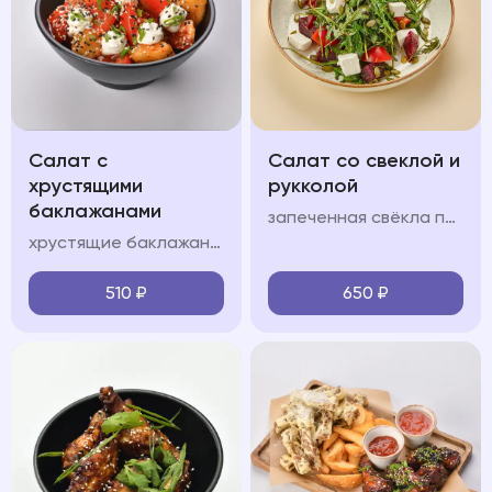
Салат с
Салат со свеклой и
хрустящими
рукколой
баклажанами
запеченная свёкла подается с сыром фета, орехово-медовой заправкой и тыквенными семечками с добавлением руколы
хрустящие баклажаны подаются с помидорами, сливочным сыром, пикантной заправкой, зеленым луком и кинзой
510
₽
650
₽