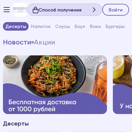
Способ получения
Войти
Десерты
Напитки
Соусы
Боул
Воки
Бургеры
Новости
Акции
Десерты