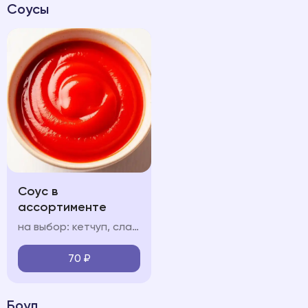
Соусы
Соус в
ассортименте
на выбор: кетчуп, сладкий чили соус чесночный, сырный
70
₽
Боул