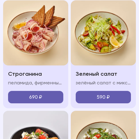
Строганина
Зеленый салат
пеламида, фирменный соус, красный лук, лимон, тост из черного хлеба
зелёный салат с миксом салата, огурцом, болгарским перцем, сельдереем, авокадо, черри и соусом песто
690
₽
590
₽