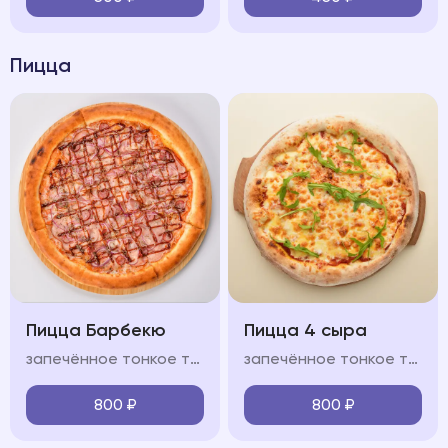
Пицца
Пицца Барбекю
Пицца 4 сыра
запечённое тонкое тесто, свиной окорок, охотничьи колбасками, бекон, лук красный, фирменный соус "BBQ", моцарелла, красный соус
запечённое тонкое тесто, сыр моцарелла, пармезан, горгонзола, доблю, фирменный соус, оливковое масло
800
₽
800
₽