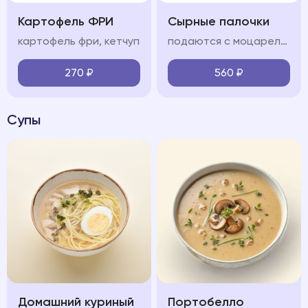
Картофель ФРИ
Сырные палочки
картофель фри, кетчуп
подаются с моцареллой и соусом сладкий чили
270
₽
560
₽
Супы
Домашний куриный
Портобелло