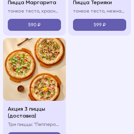
Пицца Маргарита
Пицца Терияки
тонкое тесто, красный/белый соус, моцарелла, руккола, пармезан
тонкое тесто, нежная курица в сладковатом соусе терияки, моцарелла, сливочный белый соус, кунжут
590
₽
599
₽
Акция 3 пиццы
(доставка)
Три пиццы: "Пепперони", "Карбонара" и "Ветчина-Грибы"