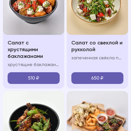
Салат с
Салат со свеклой и
хрустящими
рукколой
баклажанами
запеченная свёкла подается с сыром фета, орехово-медовой заправкой и тыквенными семечками с добавлением руколы
хрустящие баклажаны подаются с помидорами, сливочным сыром, пикантной заправкой, зеленым луком и кинзой
510
₽
650
₽