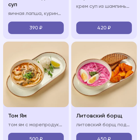
суп
крем суп из шампиньонов, сливки, чеснок, ухарики
яичная лапша, куриный бульон, филе цыпленка, куриное яйцо, зелень
390
₽
420
₽
Том Ям
Литовский борщ
том ям с морепродуктами на кокосовом молоке с кальмарами, креветкой, мидиями, грибами шиитаке и шампиньонами, подается с рисом
литовский борщ подается картофелем спайс и черным хлебом
500
₽
450
₽