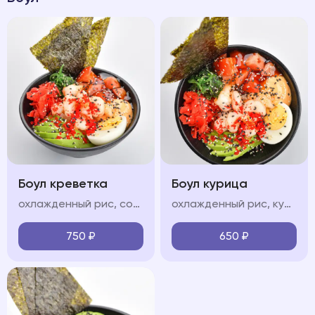
Боул креветка
Боул курица
охлажденный рис, сочные тигровые креветки, свежие овощи (огурец, авокадо, черри), яйцо, водоросли чукка, нори, икра "тобико", соус "терияки", соус "спайси", кунжут
охлажденный рис, куриная грудка, обжаренные в соусе терияки, свежие овощи (огурец, авокадо, черри), яйцо, водоросли чукка, нори, икра "тобико", соус "терияки", соус "спайси", кунжут
750
₽
650
₽