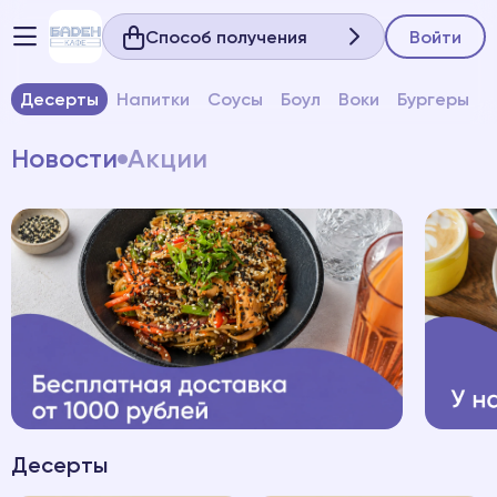
Способ получения
Войти
Десерты
Напитки
Соусы
Боул
Воки
Бургеры
Новости
Акции
Десерты