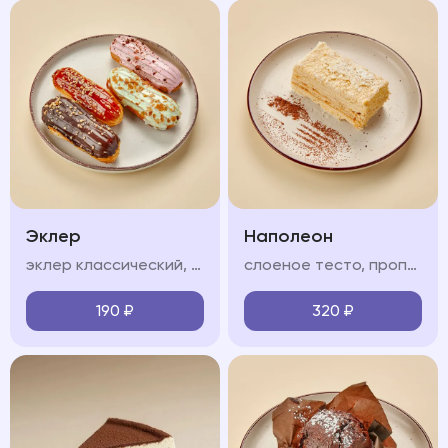
Эклер
Наполеон
эклер классический, соленая карамель, фисташковый, клубничный (на выбор)
слоеное тесто, пропитанное нежным крем-чиз
190
₽
320
₽