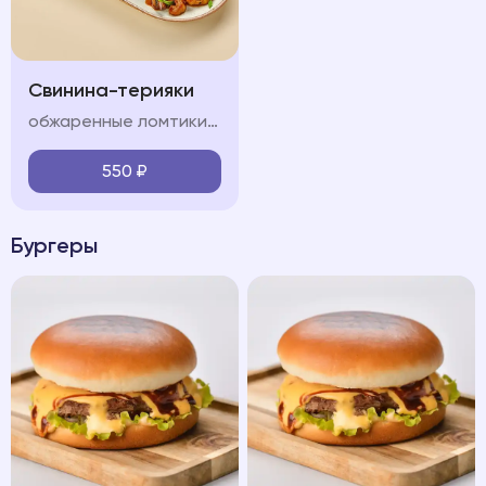
Свинина-терияки
обжаренные ломтики свинины, красный лук, болгарский перец, шампиньон, морковь, кабачок, соус терияки, лук перо, кинза
550
₽
Бургеры