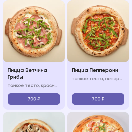
Пицца Ветчина
Пицца Пепперони
Грибы
тонкое тесто, пеперони, салями, соус из томатов, моцарелла, руккола, пармезан
тонкое тесто, красный/белый соус, ветчина, шампиньоны, моцарелла, руккола, пармезан
700
₽
700
₽