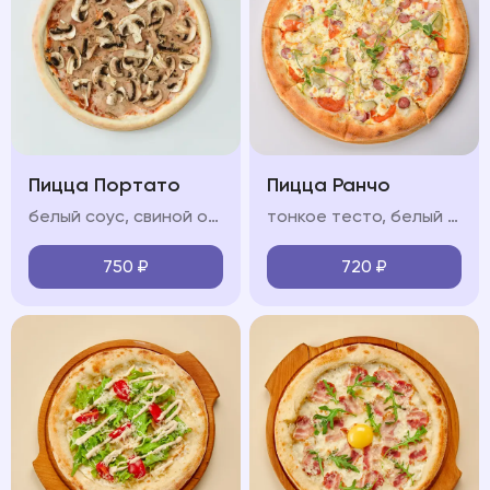
Пицца Портато
Пицца Ранчо
белый соус, свиной окорок, охотничьи колбаски, бекон сырокопчёный, моцарелла, красный лук, соус барбекю
тонкое тесто, белый соус, ветчина, охотничьи колбаски, салями, моцарелла, красный лук, яйцо
750
₽
720
₽