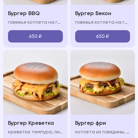
Бургер BBQ
Бургер Бекон
говяжья котлета на гриле, сыр чеддер, свежие овощи, пикантный соус BBQ, мягкая булочка бриошь
говяжья котлета на гриле, ломтики бекона, сыр чеддер, свежие овощи, пикантный соус, мягкая булочка бриошь
650
₽
650
₽
Бургер Креветка
Бургер фри
креветка темпура, лист салата, красный лук, маринованный огурец, бриошь, сливочный сыр, соус, помидор
котлета из говядины, лист салата, красный лук, маринованный огурец, соус, сыр чеддер, картофель фри