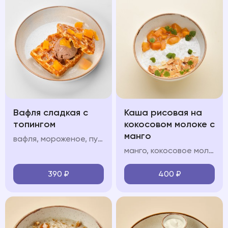
Вафля сладкая с
Каша рисовая на
топингом
кокосовом молоке с
манго
вафля, мороженое, пудра, топинг: шоколад/карамель/клубника/вишня/манго
манго, кокосовое молоко, кокосовые лепестки
390
₽
400
₽