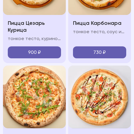
Пицца Цезарь
Пицца Карбонара
Курица
тонкое тесто, соус из томатов, моцарелла, бекон, пармезан, прованские травы, чеснок
тонкое тесто, куриное филе, соус "Цезарь", помидоры черри, сливочный соус, моцарелла, зелень микс, пармезан
900
₽
730
₽