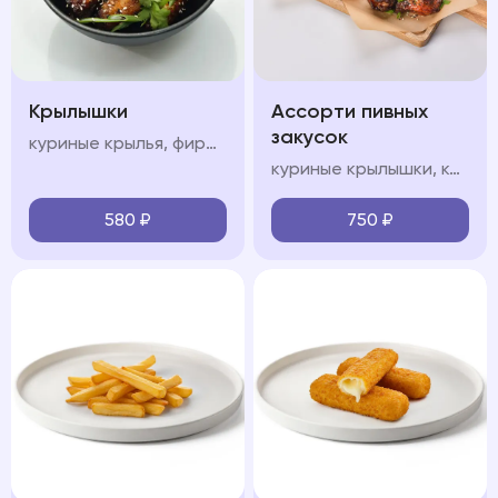
Крылышки
Ассорти пивных
закусок
куриные крылья, фирменный соус, кинза
куриные крылышки, картофель спайс, чесночные гренки, кетчуп, соус сладкий чили
580
₽
750
₽