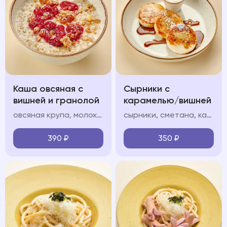
Каша овсяная с
Сырники с
вишней и гранолой
карамелью/вишней
овсяная крупа, молоко, гранола, вишневый конфитюр
сырники, сметана, карамель/вишневый конфитюр (на выбор), сахарная пудра
390
₽
350
₽