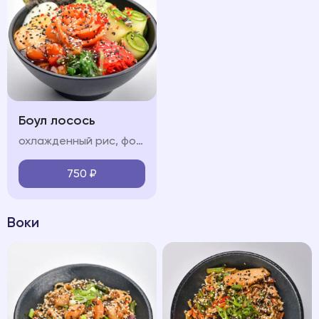
Боул лосось
охлажденный рис, форель, обжаренные в соусе терияки, свежие овощи (огурец, авокадо, черри), яйцо, водоросли чукка, нори, икра "тобико", соус "терияки", соус "спайси", кунжут
750
₽
Воки