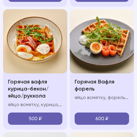
Горячая вафля
Горячая Вафля
курица-бекон/
форель
яйцо/руккола
яйцо всмятку, форель, авокадо мусс, крем фреш, руккола
яйцо всмятку, курица, авокадо мусс, крем фреш, руккола
500
₽
600
₽