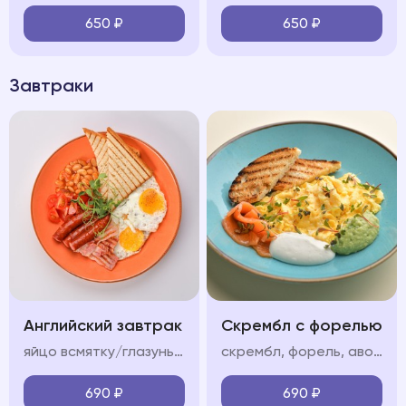
650
₽
650
₽
Завтраки
Английский завтрак
Скрембл с форелью
яйцо всмятку/глазунья, бекон, колбаски, фасоль в томатном соусе, помидор, тосты
скрембл, форель, авокадо мусс, крем фреш, пармезан/тосты
690
₽
690
₽