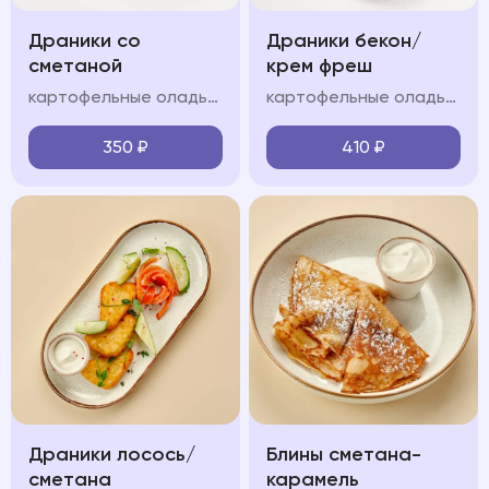
Драники со
Драники бекон/
сметаной
крем фреш
картофельные оладьи, сметанно-сливочный крем
картофельные оладьи, обжаренный бекон, сметанно-сливочный крем,, зелень, сметана
350
₽
410
₽
Драники лосось/
Блины сметана-
сметана
карамель