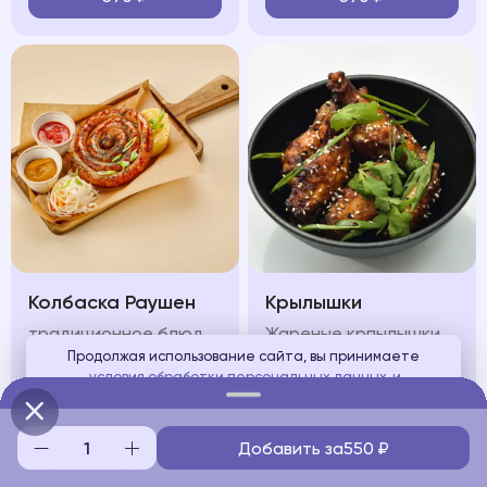
Колбаска Раушен
Крылышки
традиционное блюдо передает все тепло и уют, сочетание жареной немецкой колбаски с картофельным пюре и квашеной капустой
Жареные крпылышки подаются под пикантным соусом, зеленью и кунжутом
Продолжая использование сайта, вы принимаете
условия обработки персональных данных
и
650
₽
580
₽
соглашаетесь с использованием аналитических файлов
cookies
Добавить за
550
₽
Понятно