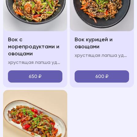
Вок с
Вок курицей и
морепродуктами и
овощами
овощами
хрустящая лапша удон, куриное филе, болгарский перец, шампиньоны, морковь, кабачок, лук перо, кинза, соус "вок", свежая зелень, кунжут
хрустящая лапша удон, королевские креветки, кальмары, мидии, красный лук, болгарский перец, шампиньоны, морковь, кабачок, лук перо, кинза, соус "вок", свежая зелень, кунжут
650
₽
600
₽