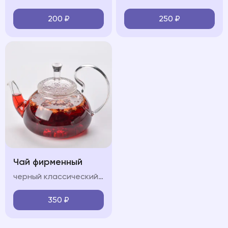
200
₽
250
₽
Чай фирменный
черный классический/Зеленый классический/Горные травы/Лесные ягоды
350
₽