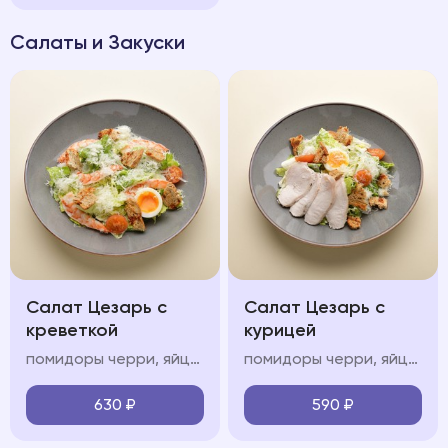
Салаты и Закуски
Салат Цезарь с
Салат Цезарь с
креветкой
курицей
помидоры черри, яйцо всмятку, креветки, соус «цезарь», зерновые крутоны
помидоры черри, яйцо всмятку, курица, соус «цезарь», зерновые крутоны
630
₽
590
₽