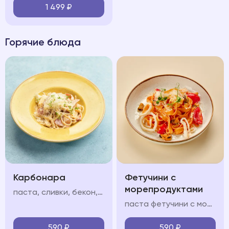
1 499
₽
Горячие блюда
Карбонара
Фетучини с
морепродуктами
паста, сливки, бекон, яйцо, пармезан
паста фетучини с морепродуктами в сливочно-томатном соусе с кальмарами, мидиями и креветками
590
₽
590
₽