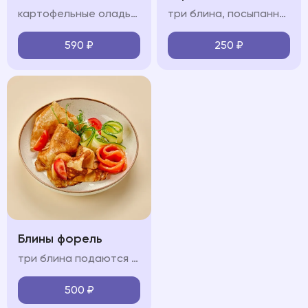
картофельные оладьи, форель, помидоры черри, сметанно-сливочный крем, огурец, зелень
три блина, посыпанные сахарной пудрой подаются с карамелью, сметаной или сгущенным молоком (на выбор)
590
₽
250
₽
Блины форель
три блина подаются с форелью, огурцом и крем-фрешем
500
₽