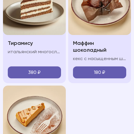
Тирамису
Маффин
шоколадный
итальянский многослойный десерт, в состав которого входят сыр маскарпоне, кофе, куриные яйца, сахар и печенье савоярди.
кекс с насыщенным шоколадным вкусом, который содержит приятную жидкую кофейную структуру
380
₽
180
₽