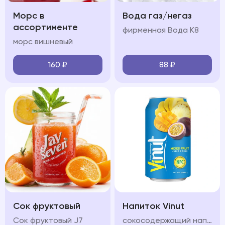
Морс в
Вода газ/негаз
ассортименте
фирменная Вода К8
морс вишневый
160
₽
88
₽
Сок фруктовый
Напиток Vinut
Сок фруктовый J7
сокосодержащий напиток с разными вкусами на выбор: инжир манго апельсин, яблоко, клюбника