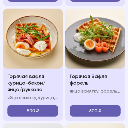
Горячая вафля
Горячая Вафля
курица-бекон/
форель
яйцо/руккола
яйцо всмятку, форель, авокадо мусс, крем фреш, руккола
яйцо всмятку, курица, авокадо мусс, крем фреш, руккола
500
₽
600
₽