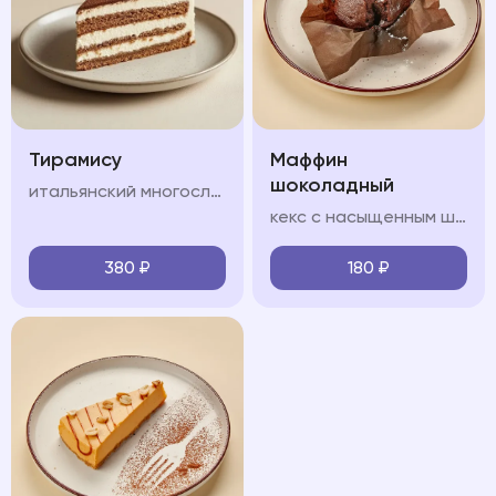
Тирамису
Маффин
шоколадный
итальянский многослойный десерт, в состав которого входят сыр маскарпоне, кофе, куриные яйца, сахар и печенье савоярди.
кекс с насыщенным шоколадным вкусом, который содержит приятную жидкую кофейную структуру
380
₽
180
₽