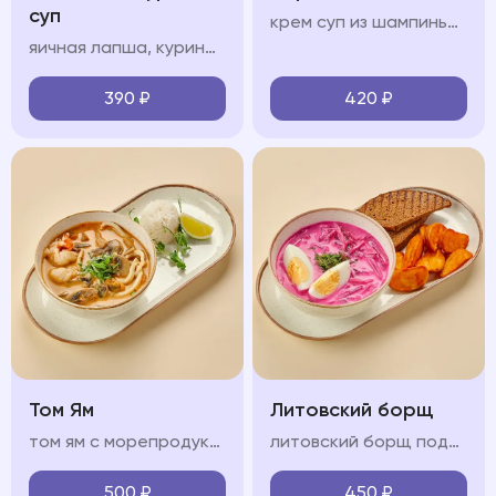
суп
крем суп из шампиньонов, сливки, чеснок, ухарики
яичная лапша, куриный бульон, филе цыпленка, куриное яйцо, зелень
390
₽
420
₽
Том Ям
Литовский борщ
том ям с морепродуктами на кокосовом молоке с кальмарами, креветкой, мидиями, грибами шиитаке и шампиньонами, подается с рисом
литовский борщ подается картофелем спайс и черным хлебом
500
₽
450
₽