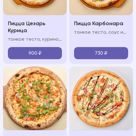
Пицца Цезарь
Пицца Карбонара
Курица
тонкое тесто, соус из томатов, моцарелла, бекон, пармезан, прованские травы, чеснок
тонкое тесто, куриное филе, соус "Цезарь", помидоры черри, сливочный соус, моцарелла, зелень микс, пармезан
900
₽
730
₽