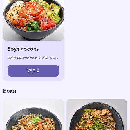
Боул лосось
охлажденный рис, форель, обжаренные в соусе терияки, свежие овощи (огурец, авокадо, черри), яйцо, водоросли чукка, нори, икра "тобико", соус "терияки", соус "спайси", кунжут
750
₽
Воки