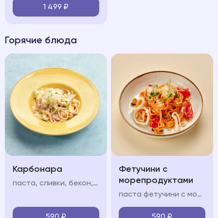
1 499
₽
Горячие блюда
Карбонара
Фетучини с
морепродуктами
паста, сливки, бекон, яйцо, пармезан
паста фетучини с морепродуктами в сливочно-томатном соусе с кальмарами, мидиями и креветками
590
₽
590
₽