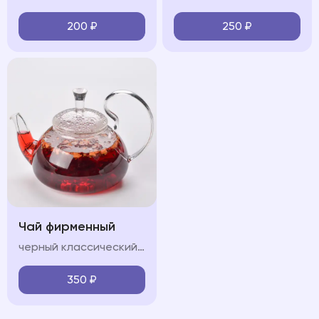
200
₽
250
₽
Чай фирменный
черный классический/Зеленый классический/Горные травы/Лесные ягоды
350
₽