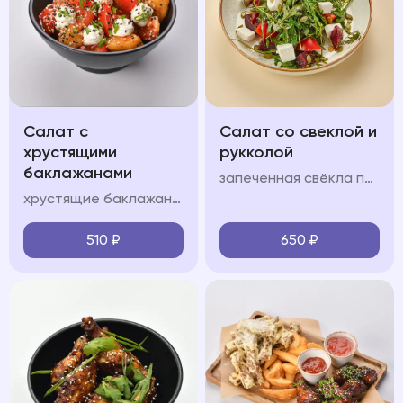
Салат с
Салат со свеклой и
хрустящими
рукколой
баклажанами
запеченная свёкла подается с сыром фета, орехово-медовой заправкой и тыквенными семечками с добавлением руколы
хрустящие баклажаны подаются с помидорами, сливочным сыром, пикантной заправкой, зеленым луком и кинзой
510
₽
650
₽