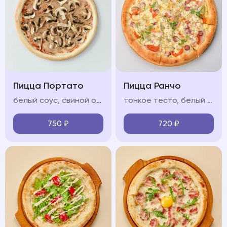
Пицца Портато
Пицца Ранчо
белый соус, свиной окорок, охотничьи колбаски, бекон сырокопчёный, моцарелла, красный лук, соус барбекю
тонкое тесто, белый соус, ветчина, охотничьи колбаски, салями, моцарелла, красный лук, яйцо
750
₽
720
₽