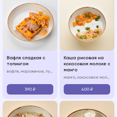
Вафля сладкая с
Каша рисовая на
топингом
кокосовом молоке с
манго
вафля, мороженое, пудра, топинг: шоколад/карамель/клубника/вишня/манго
манго, кокосовое молоко, кокосовые лепестки
390
₽
400
₽