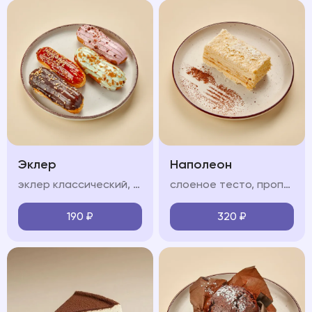
Эклер
Наполеон
эклер классический, соленая карамель, фисташковый, клубничный (на выбор)
слоеное тесто, пропитанное нежным крем-чиз
190
₽
320
₽