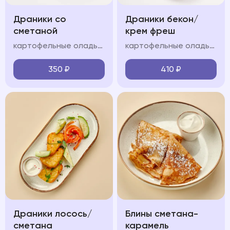
Драники со
Драники бекон/
сметаной
крем фреш
картофельные оладьи, сметанно-сливочный крем
картофельные оладьи, обжаренный бекон, сметанно-сливочный крем,, зелень, сметана
350
₽
410
₽
Драники лосось/
Блины сметана-
сметана
карамель