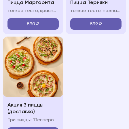
Пицца Маргарита
Пицца Терияки
тонкое тесто, красный/белый соус, моцарелла, руккола, пармезан
тонкое тесто, нежная курица в сладковатом соусе терияки, моцарелла, сливочный белый соус, кунжут
590
₽
599
₽
Акция 3 пиццы
(доставка)
Три пиццы: "Пепперони", "Карбонара" и "Ветчина-Грибы"