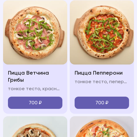
Пицца Ветчина
Пицца Пепперони
Грибы
тонкое тесто, пеперони, салями, соус из томатов, моцарелла, руккола, пармезан
тонкое тесто, красный/белый соус, ветчина, шампиньоны, моцарелла, руккола, пармезан
700
₽
700
₽