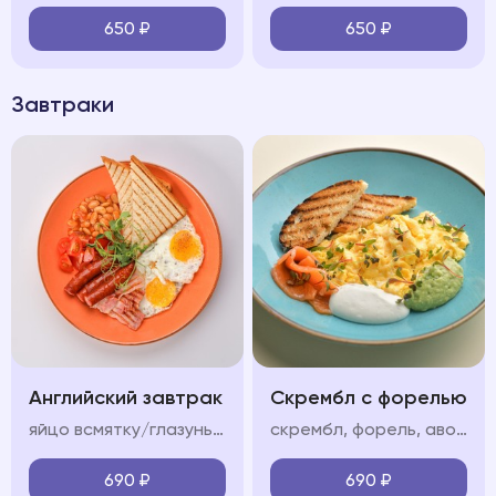
650
₽
650
₽
Завтраки
Английский завтрак
Скрембл с форелью
яйцо всмятку/глазунья, бекон, колбаски, фасоль в томатном соусе, помидор, тосты
скрембл, форель, авокадо мусс, крем фреш, пармезан/тосты
690
₽
690
₽