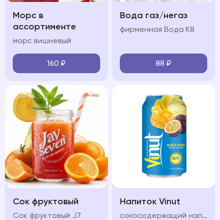
Морс в
Вода газ/негаз
ассортименте
фирменная Вода К8
морс вишневый
160
₽
88
₽
Сок фруктовый
Напиток Vinut
Сок фруктовый J7
сокосодержащий напиток с разными вкусами на выбор: инжир манго апельсин, яблоко, клюбника