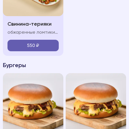
Свинина-терияки
обжаренные ломтики свинины, красный лук, болгарский перец, шампиньон, морковь, кабачок, соус терияки, лук перо, кинза
550
₽
Бургеры