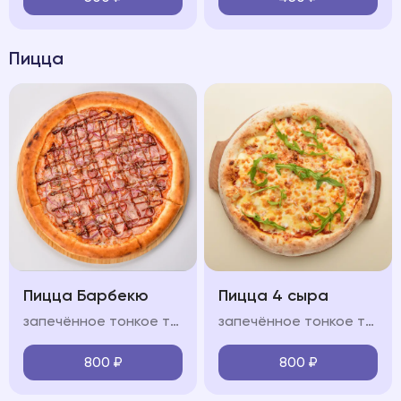
Пицца
Пицца Барбекю
Пицца 4 сыра
запечённое тонкое тесто, свиной окорок, охотничьи колбасками, бекон, лук красный, фирменный соус "BBQ", моцарелла, красный соус
запечённое тонкое тесто, сыр моцарелла, пармезан, горгонзола, доблю, фирменный соус, оливковое масло
800
₽
800
₽