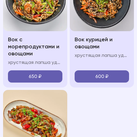
Вок с
Вок курицей и
морепродуктами и
овощами
овощами
хрустящая лапша удон, куриное филе, болгарский перец, шампиньоны, морковь, кабачок, лук перо, кинза, соус "вок", свежая зелень, кунжут
хрустящая лапша удон, королевские креветки, кальмары, мидии, красный лук, болгарский перец, шампиньоны, морковь, кабачок, лук перо, кинза, соус "вок", свежая зелень, кунжут
650
₽
600
₽