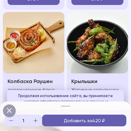
Колбаска Раушен
Крылышки
традиционное блюдо передает все тепло и уют, сочетание жареной немецкой колбаски с картофельным пюре и квашеной капустой
Жареные крпылышки подаются под пикантным соусом, зеленью и кунжутом
Продолжая использование сайта, вы принимаете
условия обработки персональных данных
и
650
₽
580
₽
соглашаетесь с использованием аналитических файлов
cookies
Добавить за
420
₽
Понятно