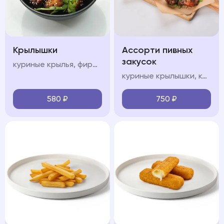
Крылышки
Ассорти пивных
закусок
куриные крылья, фирменный соус, кинза
куриные крылышки, картофель спайс, чесночные гренки, кетчуп, соус сладкий чили
580
₽
750
₽