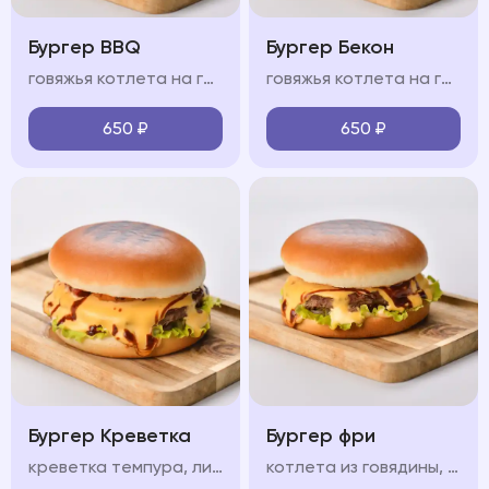
Бургер BBQ
Бургер Бекон
говяжья котлета на гриле, сыр чеддер, свежие овощи, пикантный соус BBQ, мягкая булочка бриошь
говяжья котлета на гриле, ломтики бекона, сыр чеддер, свежие овощи, пикантный соус, мягкая булочка бриошь
650
₽
650
₽
Бургер Креветка
Бургер фри
креветка темпура, лист салата, красный лук, маринованный огурец, бриошь, сливочный сыр, соус, помидор
котлета из говядины, лист салата, красный лук, маринованный огурец, соус, сыр чеддер, картофель фри