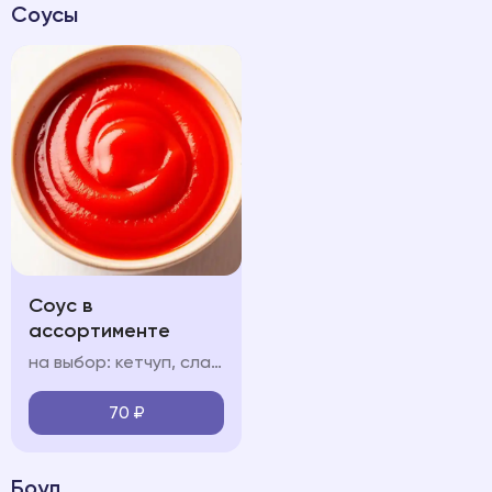
Соусы
Соус в
ассортименте
на выбор: кетчуп, сладкий чили соус чесночный, сырный
70
₽
Боул