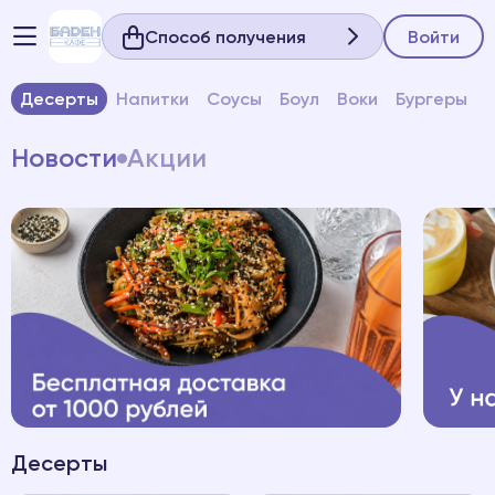
Способ получения
Войти
Десерты
Напитки
Соусы
Боул
Воки
Бургеры
Новости
Акции
Десерты