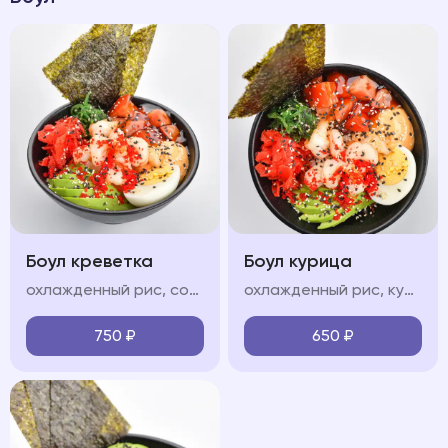
Боул креветка
Боул курица
охлажденный рис, сочные тигровые креветки, свежие овощи (огурец, авокадо, черри), яйцо, водоросли чукка, нори, икра "тобико", соус "терияки", соус "спайси", кунжут
охлажденный рис, куриная грудка, обжаренные в соусе терияки, свежие овощи (огурец, авокадо, черри), яйцо, водоросли чукка, нори, икра "тобико", соус "терияки", соус "спайси", кунжут
750
₽
650
₽