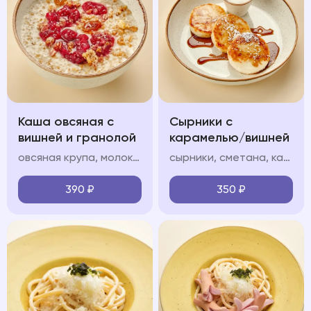
Каша овсяная с
Сырники с
вишней и гранолой
карамелью/вишней
овсяная крупа, молоко, гранола, вишневый конфитюр
сырники, сметана, карамель/вишневый конфитюр (на выбор), сахарная пудра
390
₽
350
₽