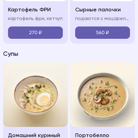
Картофель ФРИ
Сырные палочки
картофель фри, кетчуп
подаются с моцареллой и соусом сладкий чили
270
₽
560
₽
Супы
Домашний куриный
Портобелло