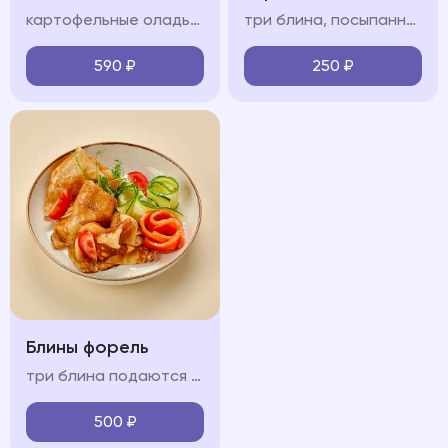
картофельные оладьи, форель, помидоры черри, сметанно-сливочный крем, огурец, зелень
три блина, посыпанные сахарной пудрой подаются с карамелью, сметаной или сгущенным молоком (на выбор)
590
₽
250
₽
Блины форель
три блина подаются с форелью, огурцом и крем-фрешем
500
₽