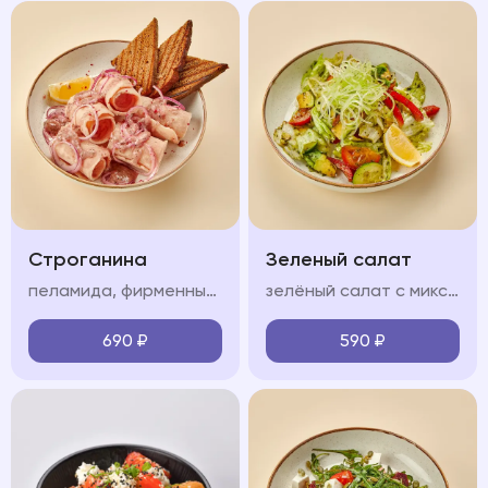
Строганина
Зеленый салат
пеламида, фирменный соус, красный лук, лимон, тост из черного хлеба
зелёный салат с миксом салата, огурцом, болгарским перцем, сельдереем, авокадо, черри и соусом песто
690
₽
590
₽