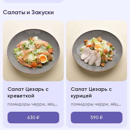
Салаты и Закуски
Салат Цезарь с
Салат Цезарь с
креветкой
курицей
помидоры черри, яйцо всмятку, креветки, соус «цезарь», зерновые крутоны
помидоры черри, яйцо всмятку, курица, соус «цезарь», зерновые крутоны
630
₽
590
₽