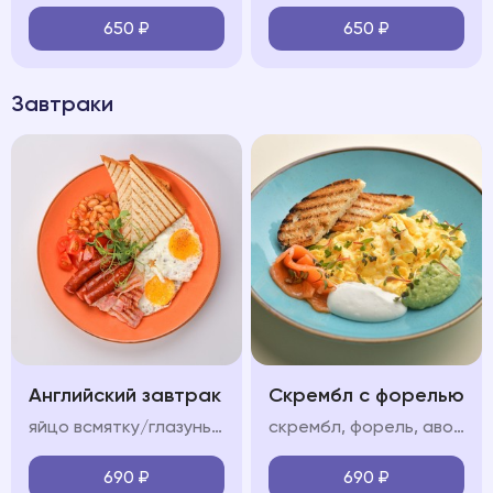
650
₽
650
₽
Завтраки
Английский завтрак
Скрембл с форелью
яйцо всмятку/глазунья, бекон, колбаски, фасоль в томатном соусе, помидор, тосты
скрембл, форель, авокадо мусс, крем фреш, пармезан/тосты
690
₽
690
₽