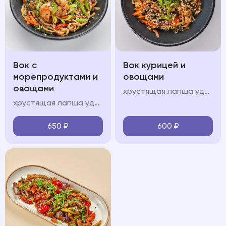
Вок с
Вок курицей и
морепродуктами и
овощами
овощами
хрустящая лапша удон, куриное филе, болгарский перец, шампиньоны, морковь, кабачок, лук перо, кинза, соус "вок", свежая зелень, кунжут
хрустящая лапша удон, королевские креветки, кальмары, мидии, красный лук, болгарский перец, шампиньоны, морковь, кабачок, лук перо, кинза, соус "вок", свежая зелень, кунжут
650
₽
600
₽