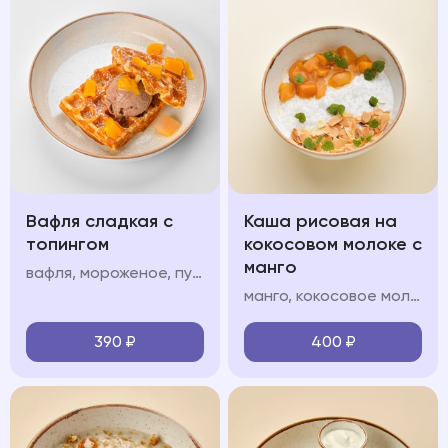
Вафля сладкая с
Каша рисовая на
топингом
кокосовом молоке с
манго
вафля, мороженое, пудра, топинг: шоколад/карамель/клубника/вишня/манго
манго, кокосовое молоко, кокосовые лепестки
390
₽
400
₽