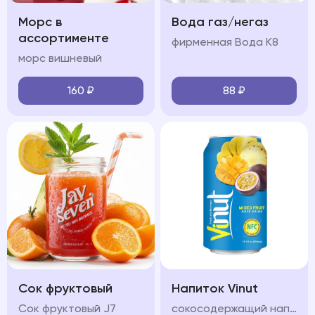
Морс в
Вода газ/негаз
ассортименте
фирменная Вода К8
морс вишневый
160
₽
88
₽
Сок фруктовый
Напиток Vinut
Сок фруктовый J7
сокосодержащий напиток с разными вкусами на выбор: инжир манго апельсин, яблоко, клюбника