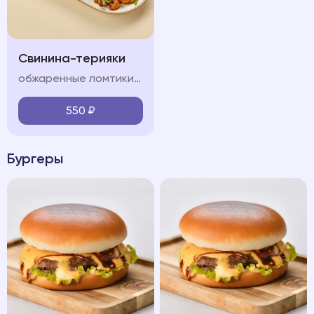
Свинина-терияки
обжаренные ломтики свинины, красный лук, болгарский перец, шампиньон, морковь, кабачок, соус терияки, лук перо, кинза
550
₽
Бургеры