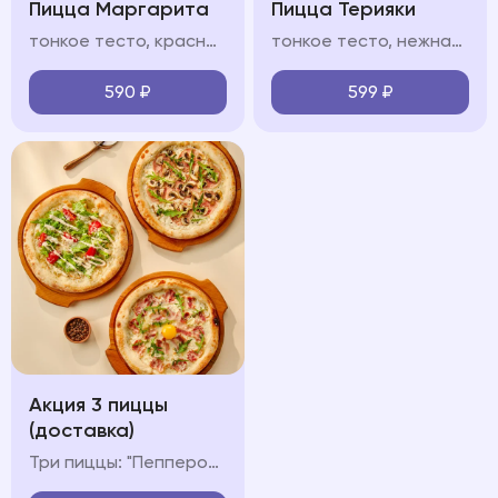
Пицца Маргарита
Пицца Терияки
тонкое тесто, красный/белый соус, моцарелла, руккола, пармезан
тонкое тесто, нежная курица в сладковатом соусе терияки, моцарелла, сливочный белый соус, кунжут
590
₽
599
₽
Акция 3 пиццы
(доставка)
Три пиццы: "Пепперони", "Карбонара" и "Ветчина-Грибы"