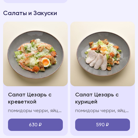
Салаты и Закуски
Салат Цезарь с
Салат Цезарь с
креветкой
курицей
помидоры черри, яйцо всмятку, креветки, соус «цезарь», зерновые крутоны
помидоры черри, яйцо всмятку, курица, соус «цезарь», зерновые крутоны
630
₽
590
₽