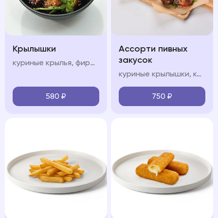
Крылышки
Ассорти пивных
закусок
куриные крылья, фирменный соус, кинза
куриные крылышки, картофель спайс, чесночные гренки, кетчуп, соус сладкий чили
580
₽
750
₽