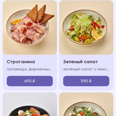
Строганина
Зеленый салат
пеламида, фирменный соус, красный лук, лимон, тост из черного хлеба
зелёный салат с миксом салата, огурцом, болгарским перцем, сельдереем, авокадо, черри и соусом песто
690
₽
590
₽