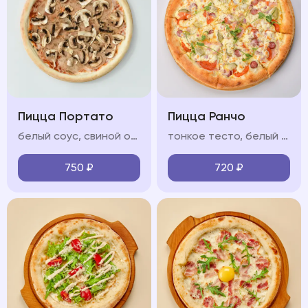
Пицца Портато
Пицца Ранчо
белый соус, свиной окорок, охотничьи колбаски, бекон сырокопчёный, моцарелла, красный лук, соус барбекю
тонкое тесто, белый соус, ветчина, охотничьи колбаски, салями, моцарелла, красный лук, яйцо
750
₽
720
₽