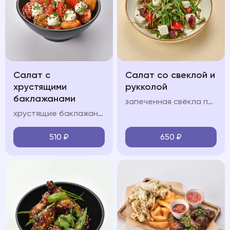
Салат с
Салат со свеклой и
хрустящими
рукколой
баклажанами
запеченная свёкла подается с сыром фета, орехово-медовой заправкой и тыквенными семечками с добавлением руколы
хрустящие баклажаны подаются с помидорами, сливочным сыром, пикантной заправкой, зеленым луком и кинзой
510
₽
650
₽