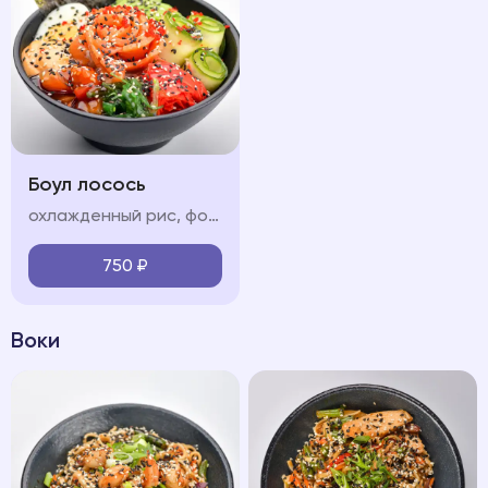
Боул лосось
охлажденный рис, форель, обжаренные в соусе терияки, свежие овощи (огурец, авокадо, черри), яйцо, водоросли чукка, нори, икра "тобико", соус "терияки", соус "спайси", кунжут
750
₽
Воки