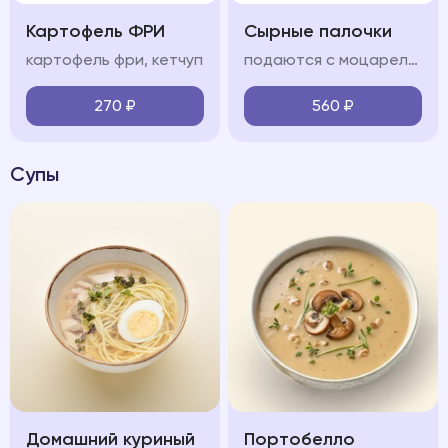
Картофель ФРИ
Сырные палочки
картофель фри, кетчуп
подаются с моцареллой и соусом сладкий чили
270
₽
560
₽
Супы
Домашний куриный
Портобелло