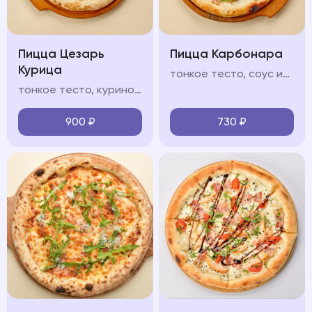
Пицца Цезарь
Пицца Карбонара
Курица
тонкое тесто, соус из томатов, моцарелла, бекон, пармезан, прованские травы, чеснок
тонкое тесто, куриное филе, соус "Цезарь", помидоры черри, сливочный соус, моцарелла, зелень микс, пармезан
900
₽
730
₽