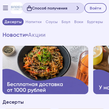
Способ получения
Войти
Десерты
Напитки
Соусы
Боул
Воки
Бургеры
Новости
Акции
Десерты