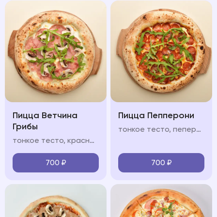
Пицца Ветчина
Пицца Пепперони
Грибы
тонкое тесто, пеперони, салями, соус из томатов, моцарелла, руккола, пармезан
тонкое тесто, красный/белый соус, ветчина, шампиньоны, моцарелла, руккола, пармезан
700
₽
700
₽