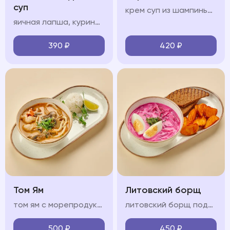
суп
крем суп из шампиньонов, сливки, чеснок, ухарики
яичная лапша, куриный бульон, филе цыпленка, куриное яйцо, зелень
390
₽
420
₽
Том Ям
Литовский борщ
том ям с морепродуктами на кокосовом молоке с кальмарами, креветкой, мидиями, грибами шиитаке и шампиньонами, подается с рисом
литовский борщ подается картофелем спайс и черным хлебом
500
₽
450
₽