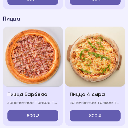
Пицца
Пицца Барбекю
Пицца 4 сыра
запечённое тонкое тесто, свиной окорок, охотничьи колбасками, бекон, лук красный, фирменный соус "BBQ", моцарелла, красный соус
запечённое тонкое тесто, сыр моцарелла, пармезан, горгонзола, доблю, фирменный соус, оливковое масло
800
₽
800
₽