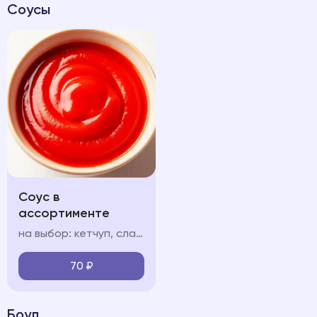
Соусы
Соус в
ассортименте
на выбор: кетчуп, сладкий чили соус чесночный, сырный
70
₽
Боул