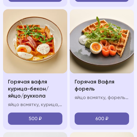
Горячая вафля
Горячая Вафля
курица-бекон/
форель
яйцо/руккола
яйцо всмятку, форель, авокадо мусс, крем фреш, руккола
яйцо всмятку, курица, авокадо мусс, крем фреш, руккола
500
₽
600
₽