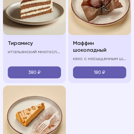
Тирамису
Маффин
шоколадный
итальянский многослойный десерт, в состав которого входят сыр маскарпоне, кофе, куриные яйца, сахар и печенье савоярди.
кекс с насыщенным шоколадным вкусом, который содержит приятную жидкую кофейную структуру
380
₽
180
₽