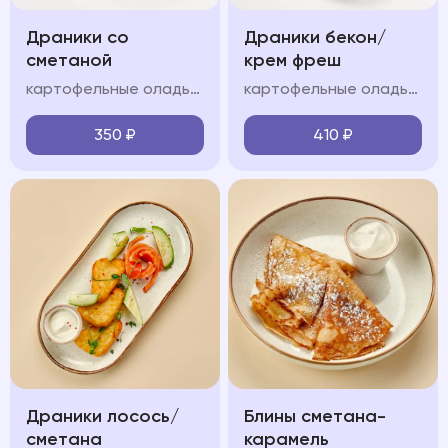
Драники со
Драники бекон/
сметаной
крем фреш
картофельные оладьи, сметанно-сливочный крем
картофельные оладьи, обжаренный бекон, сметанно-сливочный крем,, зелень, сметана
350
₽
410
₽
Драники лосось/
Блины сметана-
сметана
карамель