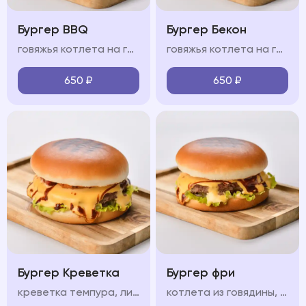
Бургер BBQ
Бургер Бекон
говяжья котлета на гриле, сыр чеддер, свежие овощи, пикантный соус BBQ, мягкая булочка бриошь
говяжья котлета на гриле, ломтики бекона, сыр чеддер, свежие овощи, пикантный соус, мягкая булочка бриошь
650
₽
650
₽
Бургер Креветка
Бургер фри
креветка темпура, лист салата, красный лук, маринованный огурец, бриошь, сливочный сыр, соус, помидор
котлета из говядины, лист салата, красный лук, маринованный огурец, соус, сыр чеддер, картофель фри