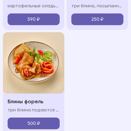
картофельные оладьи, форель, помидоры черри, сметанно-сливочный крем, огурец, зелень
три блина, посыпанные сахарной пудрой подаются с карамелью, сметаной или сгущенным молоком (на выбор)
590
₽
250
₽
Блины форель
три блина подаются с форелью, огурцом и крем-фрешем
500
₽