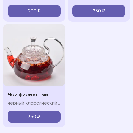
200
₽
250
₽
Чай фирменный
черный классический/Зеленый классический/Горные травы/Лесные ягоды
350
₽