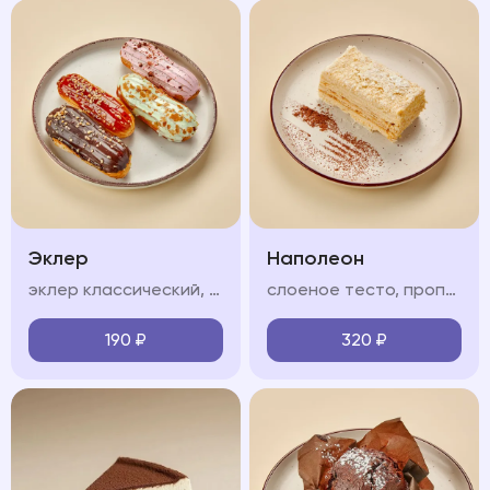
Эклер
Наполеон
эклер классический, соленая карамель, фисташковый, клубничный (на выбор)
слоеное тесто, пропитанное нежным крем-чиз
190
₽
320
₽