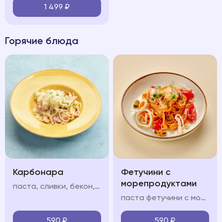
1 499
₽
Горячие блюда
Карбонара
Фетучини с
морепродуктами
паста, сливки, бекон, яйцо, пармезан
паста фетучини с морепродуктами в сливочно-томатном соусе с кальмарами, мидиями и креветками
590
₽
590
₽