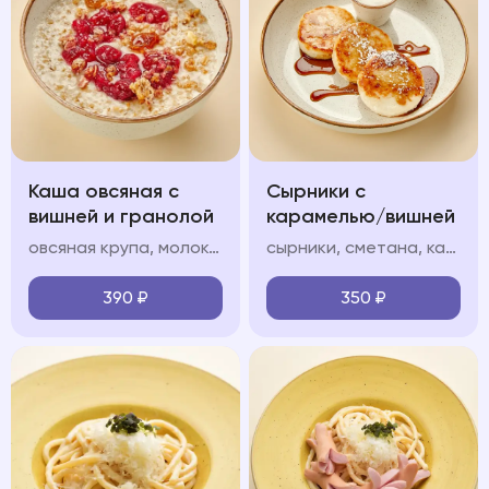
Каша овсяная с
Сырники с
вишней и гранолой
карамелью/вишней
овсяная крупа, молоко, гранола, вишневый конфитюр
сырники, сметана, карамель/вишневый конфитюр (на выбор), сахарная пудра
390
₽
350
₽