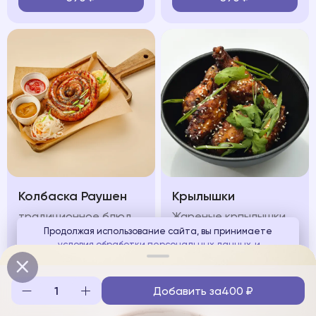
Колбаска Раушен
Крылышки
традиционное блюдо передает все тепло и уют, сочетание жареной немецкой колбаски с картофельным пюре и квашеной капустой
Жареные крпылышки подаются под пикантным соусом, зеленью и кунжутом
Продолжая использование сайта, вы принимаете
условия обработки персональных данных
и
650
₽
580
₽
соглашаетесь с использованием аналитических файлов
cookies
Добавить за
400
₽
Понятно