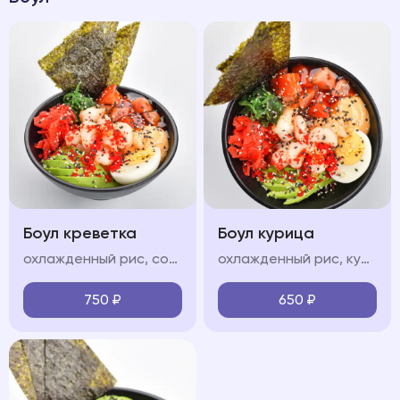
Боул креветка
Боул курица
охлажденный рис, сочные тигровые креветки, свежие овощи (огурец, авокадо, черри), яйцо, водоросли чукка, нори, икра "тобико", соус "терияки", соус "спайси", кунжут
охлажденный рис, куриная грудка, обжаренные в соусе терияки, свежие овощи (огурец, авокадо, черри), яйцо, водоросли чукка, нори, икра "тобико", соус "терияки", соус "спайси", кунжут
750
₽
650
₽