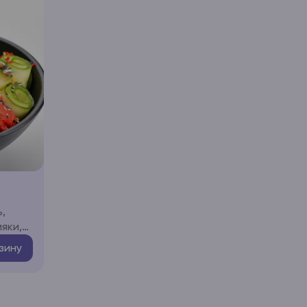
,
яки,
зину
кра
 соус