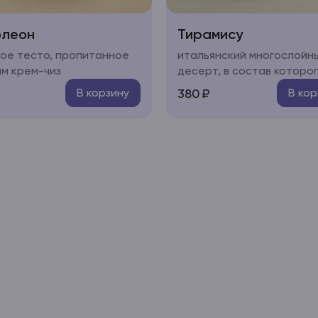
олеон
Тирамису
ое тесто, пропитанное
итальянский многослойн
м крем-чиз
десерт, в состав которо
входят сыр маскарпоне, к
380
₽
В корзину
В кор
куриные яйца, сахар и п
савоярди.