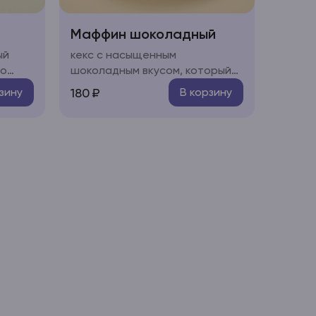
Маффин шоколадный
ый
кекс с насыщенным
го
шоколадным вкусом, который
офе,
содержит приятную жидкую
180
₽
зину
В корзину
еченье
кофейную структуру