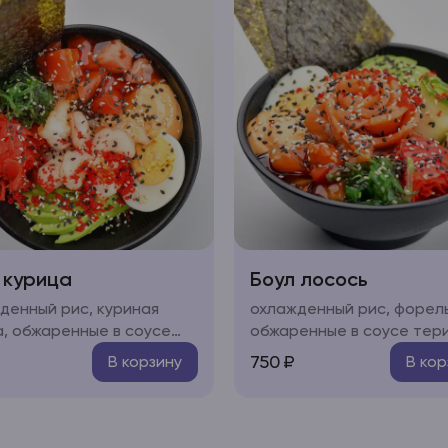
 курица
Боул лосось
денный рис, куриная
охлажденный рис, форель
а, обжаренные в соусе
обжаренные в соусе тери
ки, свежие овощи
свежие овощи (огурец,
750
₽
В корзину
В кор
ц, авокадо, черри), яйцо,
авокадо, черри), яйцо,
осли чукка, нори, икра
водоросли чукка, нори, и
о", соус "терияки", соус
"тобико", соус "терияки",
и", кунжут
"спайси", кунжут