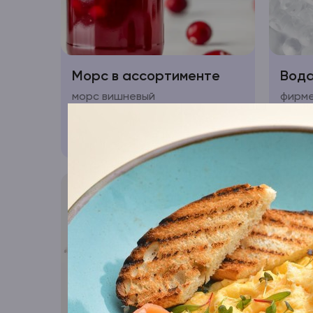
Морс в ассортименте
Вода
морс вишневый
фирме
160
₽
88
₽
В корзину