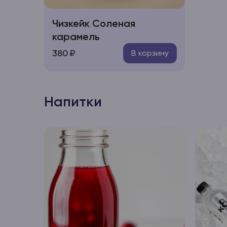
Чизкейк Соленая
карамель
380
₽
В корзину
Напитки