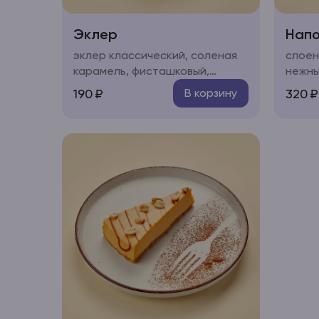
Эклер
Нап
эклер классический, соленая
слоен
карамель, фисташковый,
нежны
клубничный (на выбор)
190
₽
320
₽
В корзину