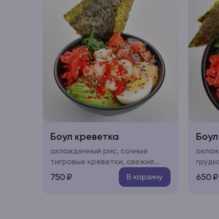
Боул креветка
Боул
охлажденный рис, сочные
охлаж
тигровые креветки, свежие
грудк
овощи (огурец, авокадо,
терия
750
₽
650
₽
В корзину
черри), яйцо, водоросли чукка,
(огуре
нори, икра "тобико", соус
водор
"терияки", соус "спайси",
"тобик
кунжут
"спайс