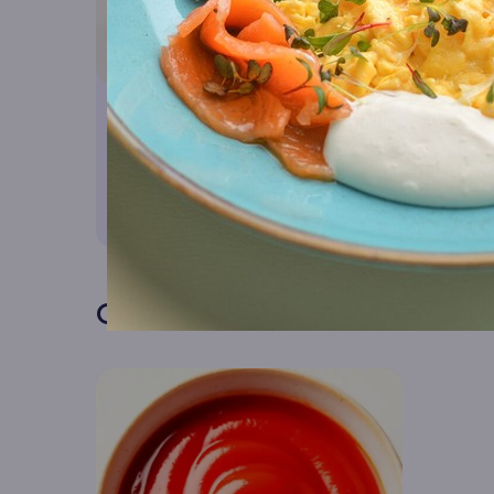
Чай фирменный
черный классический/Зеленый
классический/Горные травы/
Лесные ягоды
350
₽
В корзину
Соусы