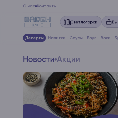
О нас
Контакты
Вы
Светлогорск
Десерты
Напитки
Соусы
Боул
Воки
Б
Новости
Акции