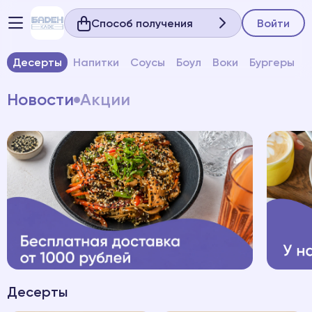
Способ получения
Войти
Десерты
Напитки
Соусы
Боул
Воки
Бургеры
Новости
Акции
Десерты