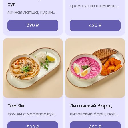
суп
крем суп из шампиньонов, сливки, чеснок, ухарики
яичная лапша, куриный бульон, филе цыпленка, куриное яйцо, зелень
390
₽
420
₽
Том Ям
Литовский борщ
том ям с морепродуктами на кокосовом молоке с кальмарами, креветкой, мидиями, грибами шиитаке и шампиньонами, подается с рисом
литовский борщ подается картофелем спайс и черным хлебом
500
₽
450
₽