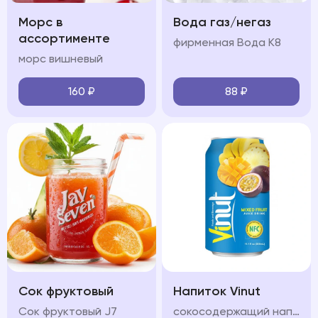
Морс в
Вода газ/негаз
ассортименте
фирменная Вода К8
морс вишневый
160
₽
88
₽
Сок фруктовый
Напиток Vinut
Сок фруктовый J7
сокосодержащий напиток с разными вкусами на выбор: инжир манго апельсин, яблоко, клюбника