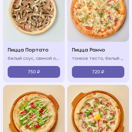
Пицца Портато
Пицца Ранчо
белый соус, свиной окорок, охотничьи колбаски, бекон сырокопчёный, моцарелла, красный лук, соус барбекю
тонкое тесто, белый соус, ветчина, охотничьи колбаски, салями, моцарелла, красный лук, яйцо
750
₽
720
₽