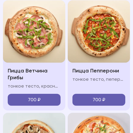
Пицца Ветчина
Пицца Пепперони
Грибы
тонкое тесто, пеперони, салями, соус из томатов, моцарелла, руккола, пармезан
тонкое тесто, красный/белый соус, ветчина, шампиньоны, моцарелла, руккола, пармезан
700
₽
700
₽