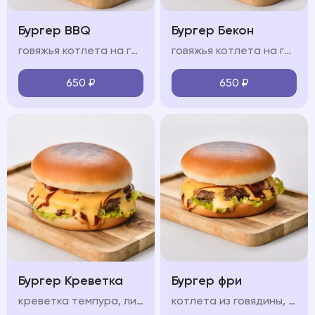
Бургер BBQ
Бургер Бекон
говяжья котлета на гриле, сыр чеддер, свежие овощи, пикантный соус BBQ, мягкая булочка бриошь
говяжья котлета на гриле, ломтики бекона, сыр чеддер, свежие овощи, пикантный соус, мягкая булочка бриошь
650
₽
650
₽
Бургер Креветка
Бургер фри
креветка темпура, лист салата, красный лук, маринованный огурец, бриошь, сливочный сыр, соус, помидор
котлета из говядины, лист салата, красный лук, маринованный огурец, соус, сыр чеддер, картофель фри