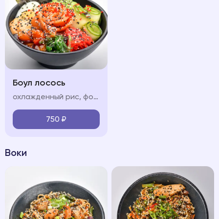
Боул лосось
охлажденный рис, форель, обжаренные в соусе терияки, свежие овощи (огурец, авокадо, черри), яйцо, водоросли чукка, нори, икра "тобико", соус "терияки", соус "спайси", кунжут
750
₽
Воки