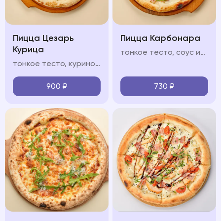
Пицца Цезарь
Пицца Карбонара
Курица
тонкое тесто, соус из томатов, моцарелла, бекон, пармезан, прованские травы, чеснок
тонкое тесто, куриное филе, соус "Цезарь", помидоры черри, сливочный соус, моцарелла, зелень микс, пармезан
900
₽
730
₽