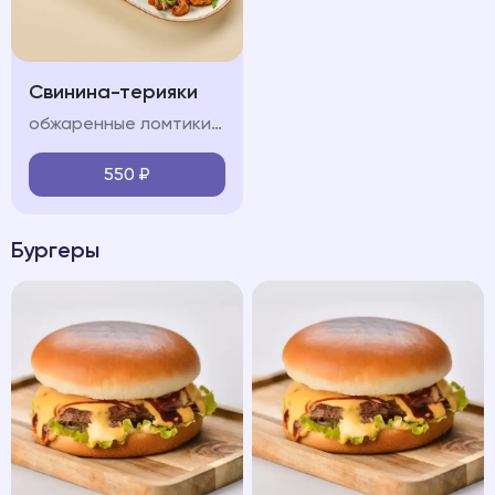
Свинина-терияки
обжаренные ломтики свинины, красный лук, болгарский перец, шампиньон, морковь, кабачок, соус терияки, лук перо, кинза
550
₽
Бургеры