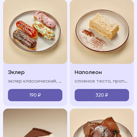
Эклер
Наполеон
эклер классический, соленая карамель, фисташковый, клубничный (на выбор)
слоеное тесто, пропитанное нежным крем-чиз
190
₽
320
₽