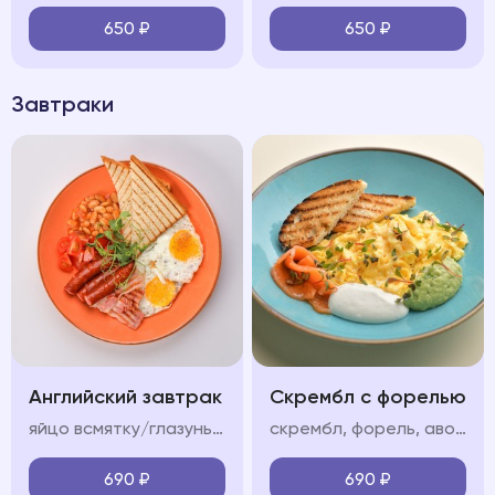
650
₽
650
₽
Завтраки
Английский завтрак
Скрембл с форелью
яйцо всмятку/глазунья, бекон, колбаски, фасоль в томатном соусе, помидор, тосты
скрембл, форель, авокадо мусс, крем фреш, пармезан/тосты
690
₽
690
₽