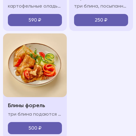
картофельные оладьи, форель, помидоры черри, сметанно-сливочный крем, огурец, зелень
три блина, посыпанные сахарной пудрой подаются с карамелью, сметаной или сгущенным молоком (на выбор)
590
₽
250
₽
Блины форель
три блина подаются с форелью, огурцом и крем-фрешем
500
₽