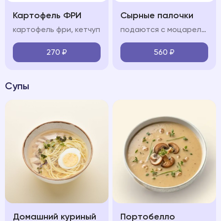
Картофель ФРИ
Сырные палочки
картофель фри, кетчуп
подаются с моцареллой и соусом сладкий чили
270
₽
560
₽
Супы
Домашний куриный
Портобелло