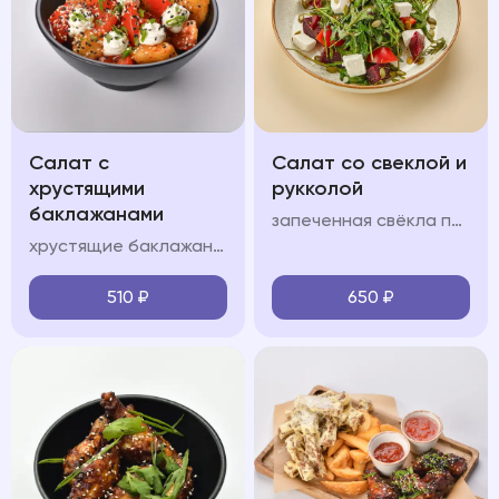
Салат с
Салат со свеклой и
хрустящими
рукколой
баклажанами
запеченная свёкла подается с сыром фета, орехово-медовой заправкой и тыквенными семечками с добавлением руколы
хрустящие баклажаны подаются с помидорами, сливочным сыром, пикантной заправкой, зеленым луком и кинзой
510
₽
650
₽