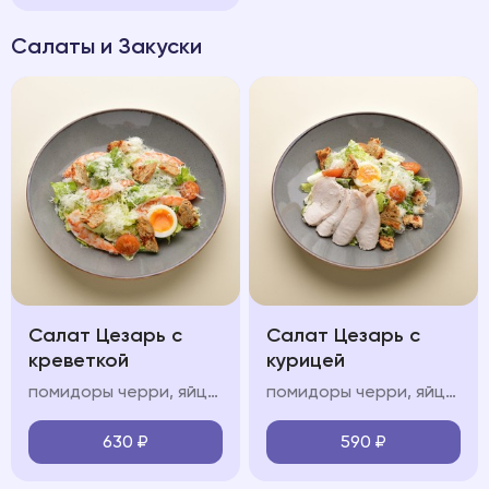
Салаты и Закуски
Салат Цезарь с
Салат Цезарь с
креветкой
курицей
помидоры черри, яйцо всмятку, креветки, соус «цезарь», зерновые крутоны
помидоры черри, яйцо всмятку, курица, соус «цезарь», зерновые крутоны
630
₽
590
₽