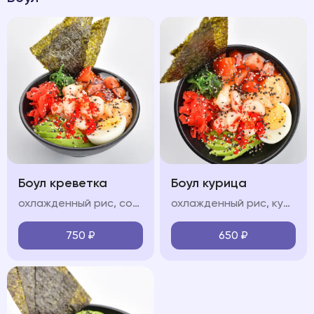
Боул креветка
Боул курица
охлажденный рис, сочные тигровые креветки, свежие овощи (огурец, авокадо, черри), яйцо, водоросли чукка, нори, икра "тобико", соус "терияки", соус "спайси", кунжут
охлажденный рис, куриная грудка, обжаренные в соусе терияки, свежие овощи (огурец, авокадо, черри), яйцо, водоросли чукка, нори, икра "тобико", соус "терияки", соус "спайси", кунжут
750
₽
650
₽