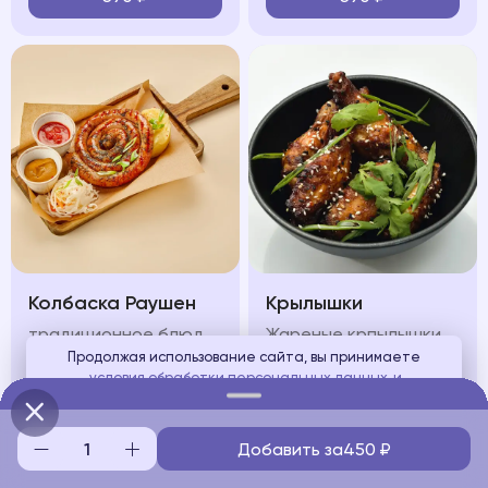
Колбаска Раушен
Крылышки
традиционное блюдо передает все тепло и уют, сочетание жареной немецкой колбаски с картофельным пюре и квашеной капустой
Жареные крпылышки подаются под пикантным соусом, зеленью и кунжутом
Продолжая использование сайта, вы принимаете
условия обработки персональных данных
и
650
₽
580
₽
соглашаетесь с использованием аналитических файлов
cookies
Добавить за
450
₽
Понятно