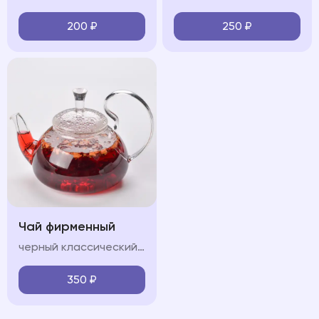
200
₽
250
₽
Чай фирменный
черный классический/Зеленый классический/Горные травы/Лесные ягоды
350
₽