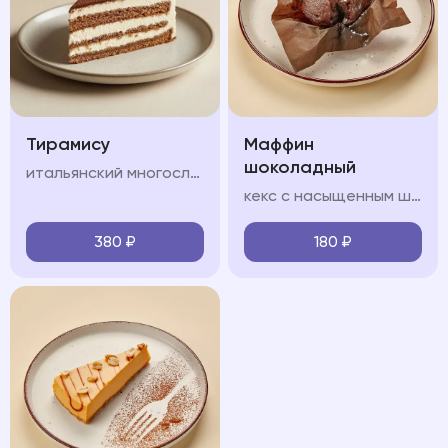
Тирамису
Маффин
шоколадный
итальянский многослойный десерт, в состав которого входят сыр маскарпоне, кофе, куриные яйца, сахар и печенье савоярди.
кекс с насыщенным шоколадным вкусом, который содержит приятную жидкую кофейную структуру
380
₽
180
₽