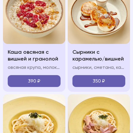
Каша овсяная с
Сырники с
вишней и гранолой
карамелью/вишней
овсяная крупа, молоко, гранола, вишневый конфитюр
сырники, сметана, карамель/вишневый конфитюр (на выбор), сахарная пудра
390
₽
350
₽