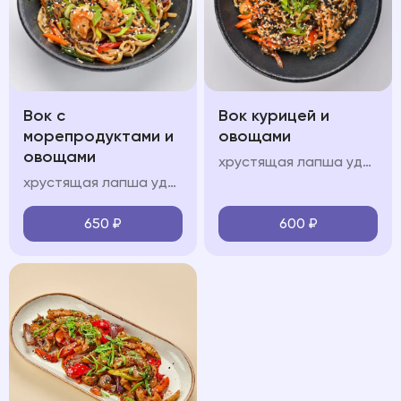
Вок с
Вок курицей и
морепродуктами и
овощами
овощами
хрустящая лапша удон, куриное филе, болгарский перец, шампиньоны, морковь, кабачок, лук перо, кинза, соус "вок", свежая зелень, кунжут
хрустящая лапша удон, королевские креветки, кальмары, мидии, красный лук, болгарский перец, шампиньоны, морковь, кабачок, лук перо, кинза, соус "вок", свежая зелень, кунжут
650
₽
600
₽