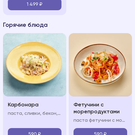
1 499
₽
Горячие блюда
Карбонара
Фетучини с
морепродуктами
паста, сливки, бекон, яйцо, пармезан
паста фетучини с морепродуктами в сливочно-томатном соусе с кальмарами, мидиями и креветками
590
₽
590
₽