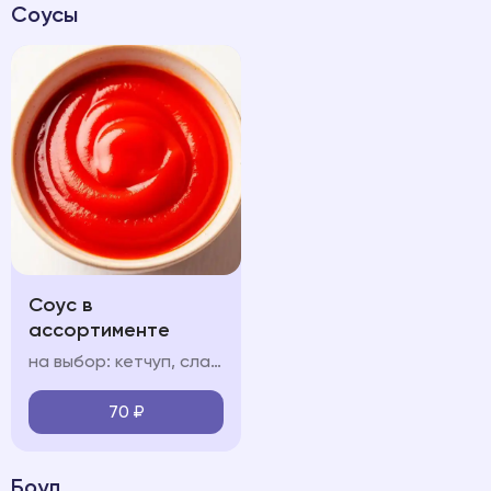
Соусы
Соус в
ассортименте
на выбор: кетчуп, сладкий чили соус чесночный, сырный
70
₽
Боул