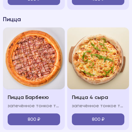
Пицца
Пицца Барбекю
Пицца 4 сыра
запечённое тонкое тесто, свиной окорок, охотничьи колбасками, бекон, лук красный, фирменный соус "BBQ", моцарелла, красный соус
запечённое тонкое тесто, сыр моцарелла, пармезан, горгонзола, доблю, фирменный соус, оливковое масло
800
₽
800
₽