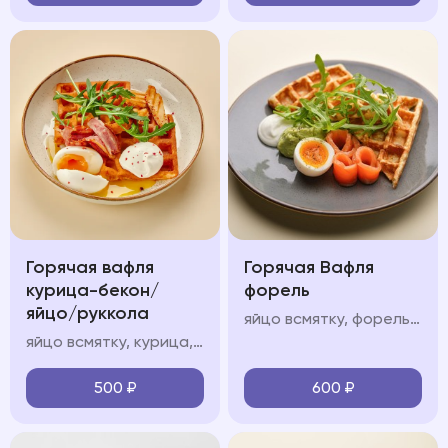
Горячая вафля
Горячая Вафля
курица-бекон/
форель
яйцо/руккола
яйцо всмятку, форель, авокадо мусс, крем фреш, руккола
яйцо всмятку, курица, авокадо мусс, крем фреш, руккола
500
₽
600
₽