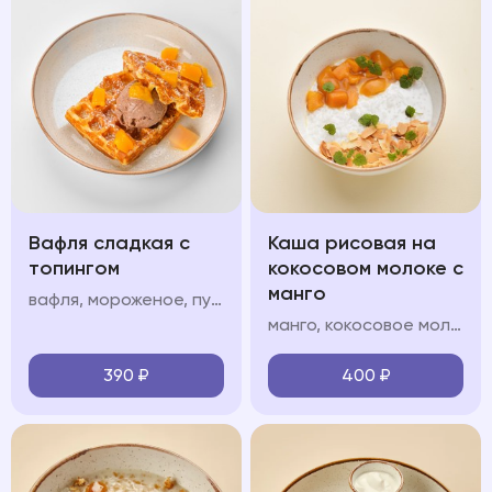
Вафля сладкая с
Каша рисовая на
топингом
кокосовом молоке с
манго
вафля, мороженое, пудра, топинг: шоколад/карамель/клубника/вишня/манго
манго, кокосовое молоко, кокосовые лепестки
390
₽
400
₽