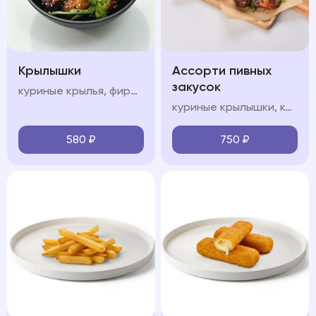
Крылышки
Ассорти пивных
закусок
куриные крылья, фирменный соус, кинза
куриные крылышки, картофель спайс, чесночные гренки, кетчуп, соус сладкий чили
580
₽
750
₽