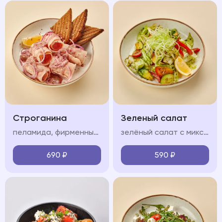
Строганина
Зеленый салат
пеламида, фирменный соус, красный лук, лимон, тост из черного хлеба
зелёный салат с миксом салата, огурцом, болгарским перцем, сельдереем, авокадо, черри и соусом песто
690
₽
590
₽