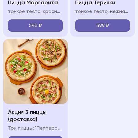
Пицца Маргарита
Пицца Терияки
тонкое тесто, красный/белый соус, моцарелла, руккола, пармезан
тонкое тесто, нежная курица в сладковатом соусе терияки, моцарелла, сливочный белый соус, кунжут
590
₽
599
₽
Акция 3 пиццы
(доставка)
Три пиццы: "Пепперони", "Карбонара" и "Ветчина-Грибы"